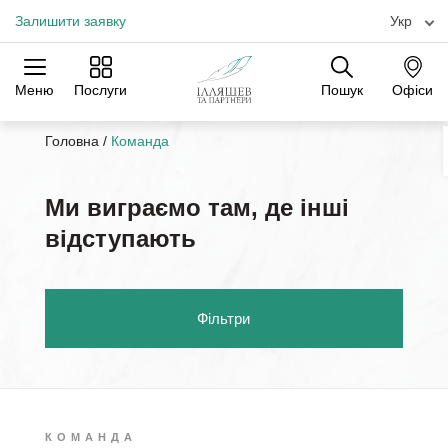
Залишити заявку
Укр
Меню
Послуги
Пошук
Офіси
Практики
Галузі
Офіси
Головна
/
Команда
Ми виграємо там, де інші
відступають
Фільтри
КОМАНДА