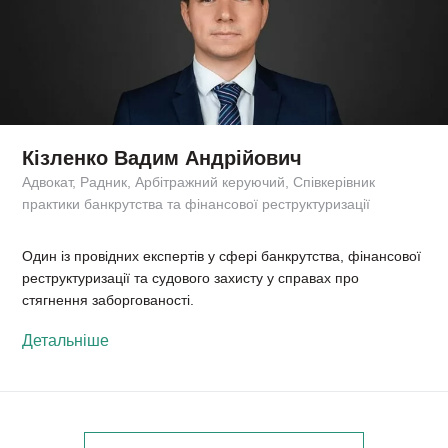
Кізленко Вадим Андрійович
Адвокат, Радник, Арбітражний керуючий, Співкерівник
практики банкрутства та фінансової реструктуризації
Один із провідних експертів у сфері банкрутства, фінансової
реструктуризації та судового захисту у справах про
стягнення заборгованості.
Детальніше