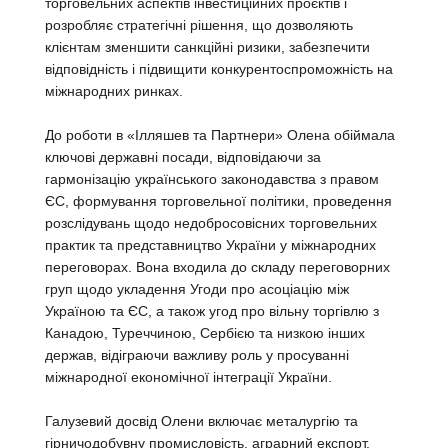
торговельних аспектів інвестиційних проєктів і
розробляє стратегічні рішення, що дозволяють
клієнтам зменшити санкційні ризики, забезпечити
відповідність і підвищити конкурентоспроможність на
міжнародних ринках.
До роботи в «Ілляшев та Партнери» Олена обіймала
ключові державні посади, відповідаючи за
гармонізацію українського законодавства з правом
ЄС, формування торговельної політики, проведення
розслідувань щодо недобросовісних торговельних
практик та представництво України у міжнародних
переговорах. Вона входила до складу переговорних
груп щодо укладення Угоди про асоціацію між
Україною та ЄС, а також угод про вільну торгівлю з
Канадою, Туреччиною, Сербією та низкою інших
держав, відіграючи важливу роль у просуванні
міжнародної економічної інтеграції України.
Галузевий досвід Олени включає металургію та
гірничодобувну промисловість, аграрний експорт,