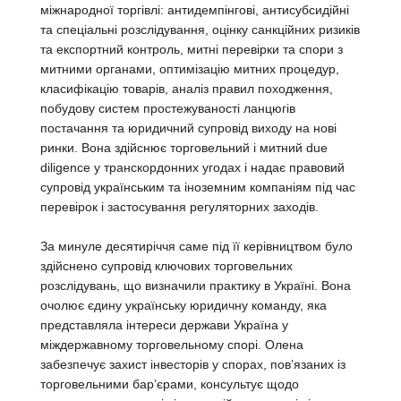
міжнародної торгівлі: антидемпінгові, антисубсидійні
та спеціальні розслідування, оцінку санкційних ризиків
та експортний контроль, митні перевірки та спори з
митними органами, оптимізацію митних процедур,
класифікацію товарів, аналіз правил походження,
побудову систем простежуваності ланцюгів
постачання та юридичний супровід виходу на нові
ринки. Вона здійснює торговельний і митний due
diligence у транскордонних угодах і надає правовий
супровід українським та іноземним компаніям під час
перевірок і застосування регуляторних заходів.
За минуле десятиріччя саме під її керівництвом було
здійснено супровід ключових торговельних
розслідувань, що визначили практику в Україні. Вона
очолює єдину українську юридичну команду, яка
представляла інтереси держави Україна у
міждержавному торговельному спорі. Олена
забезпечує захист інвесторів у спорах, пов’язаних із
торговельними бар’єрами, консультує щодо