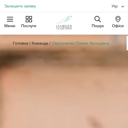
Залишити заявку
Укр
Меню
Послуги
Пошук
Офіси
Практики
Галузі
Офіси
Головна
/
Команда
/
Омельченко Олена Леонідівна