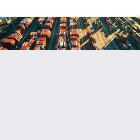
Торгові війни вже йдуть, чи готова до них
Україна? Як посилити захист внутрішнього
ринку торгівлі
Стаття, «Європейська правда»
14 травня 2026