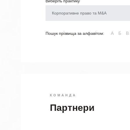
Виберіть практику
Корпоративне право та M&A
А
Б
В
Пошук прізвища за алфавітом:
КОМАНДА
Партнери