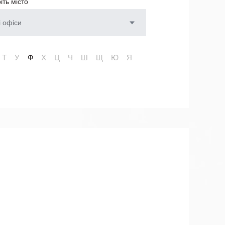
іть місто
і офіси
Т
У
Ф
Х
Ц
Ч
Ш
Щ
Ю
Я