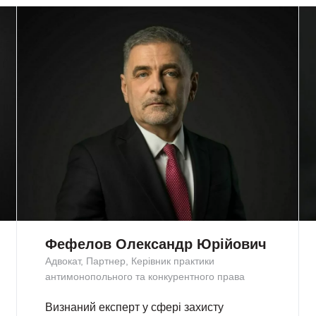
Фефелов Олександр Юрійович
Адвокат, Партнер, Керівник практики
антимонопольного та конкурентного права
Визнаний експерт у сфері захисту