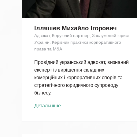
Ілляшев Михайло Ігорович
Адвокат, Керуючий партнер, Заслужений юрист
України, Керівник практики корпоративного
права та M&A
Провідний український адвокат, визнаний
експерт із вирішення складних
комерційних і корпоративних спорів та
стратегічного юридичного супроводу
бізнесу.
Детальніше