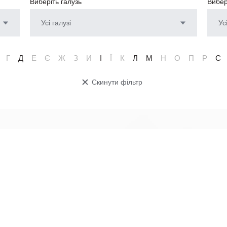
Виберіть галузь
Вибер
Усі галузі
Ус
Г
Д
Е
Є
Ж
З
И
І
Ї
К
Л
М
Н
О
П
Р
С
Скинути фільтр