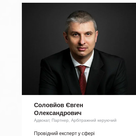
Соловйов Євген
Олександрович
Адвокат, Партнер, Арбітражний керуючий
Провідний експерт у сфері