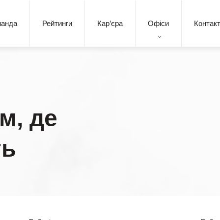
манда
Рейтинги
Кар’єра
Офіси
Контак
м, де
ть