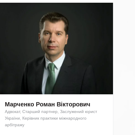
Марченко Роман Вікторович
Адвокат, Старший партнер, Заслужений юрист
України, Керівник практики міжнародного
арбітражу