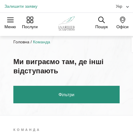
Залишити заявку
Укр
Меню
Послуги
Пошук
Офіси
Практики
Галузі
Офіси
Головна
/
Команда
Ми виграємо там, де інші
відступають
Фільтри
КОМАНДА