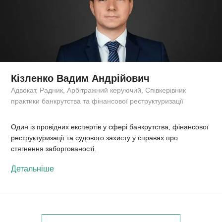
Кізленко Вадим Андрійович
Адвокат, Радник, Арбітражний керуючий, Співкерівник
практики банкрутства та фінансової реструктуризації
Один із провідних експертів у сфері банкрутства, фінансової
реструктуризації та судового захисту у справах про
стягнення заборгованості.
Детальніше