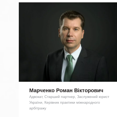
Марченко Роман Вікторович
Адвокат, Старший партнер, Заслужений юрист
України, Керівник практики міжнародного
арбітражу