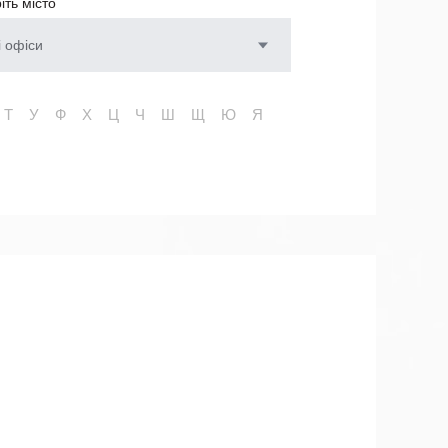
іть місто
і офіси
Т
У
Ф
Х
Ц
Ч
Ш
Щ
Ю
Я