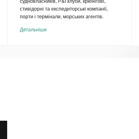
судновласників, P&I клуби, крюїнгові,
стивідорні та експедиторські компанії,
порти і термінали, морських агентів.
Детальніше