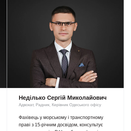
Неділько Сергій Миколайович
Адвокат, Радник, Керівник Одеського офісу
Фахівець у морському і транспортному
праві з 15-річним досвідом, консультує