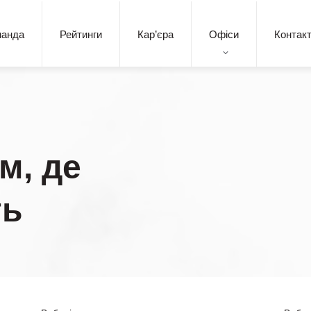
манда
Рейтинги
Кар’єра
Офіси
Контак
м, де
ть