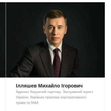
Ілляшев Михайло Ігорович
Адвокат, Керуючий партнер, Заслужений юрист
України, Керівник практики корпоративного
права та M&A