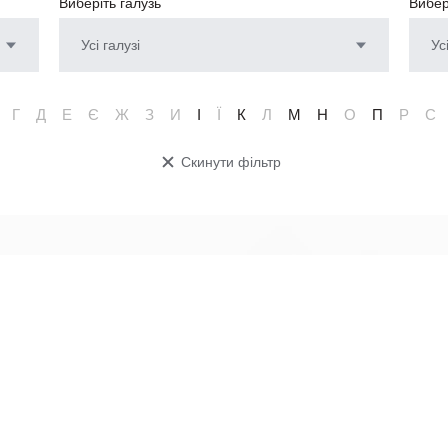
Виберіть галузь
Вибер
Усі галузі
Ус
Г
Д
Е
Є
Ж
З
И
І
Ї
К
Л
М
Н
О
П
Р
С
Скинути фільтр