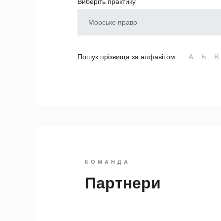
Виберіть практику
Морське право
А
Б
В
Пошук прізвища за алфавітом:
КОМАНДА
Партнери