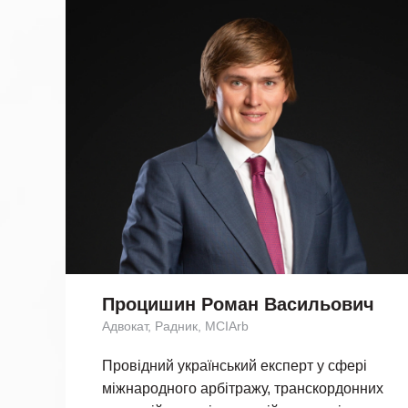
Процишин Роман Васильович
Адвокат, Радник, MCIArb
Провідний український експерт у сфері
міжнародного арбітражу, транскордонних