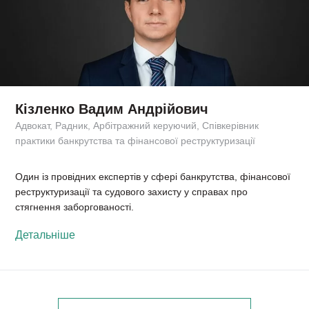
Кізленко Вадим Андрійович
Адвокат, Радник, Арбітражний керуючий, Співкерівник
практики банкрутства та фінансової реструктуризації
Один із провідних експертів у сфері банкрутства, фінансової
реструктуризації та судового захисту у справах про
стягнення заборгованості.
Детальніше