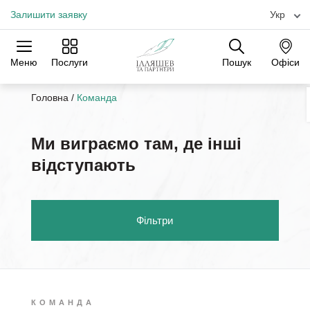
Залишити заявку
Укр
Меню
Послуги
Пошук
Офіси
Практики
Галузі
Офіси
Головна
/
Команда
Ми виграємо там, де інші
відступають
Фільтри
КОМАНДА