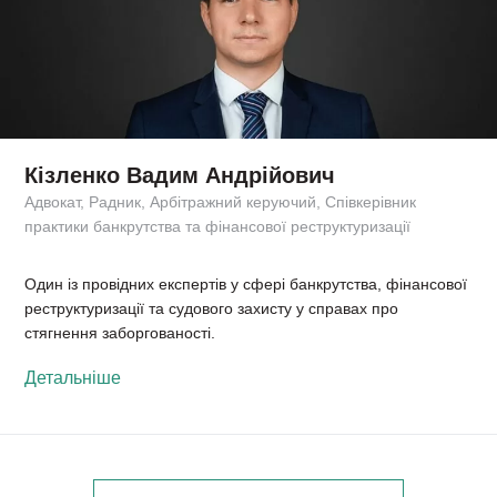
Кізленко Вадим Андрійович
Адвокат, Радник, Арбітражний керуючий, Співкерівник
практики банкрутства та фінансової реструктуризації
Один із провідних експертів у сфері банкрутства, фінансової
реструктуризації та судового захисту у справах про
стягнення заборгованості.
Детальніше