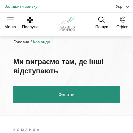
Залишити заявку
Укр
Меню
Послуги
Пошук
Офіси
Практики
Галузі
Офіси
Головна
/
Команда
Ми виграємо там, де інші
відступають
Фільтри
КОМАНДА