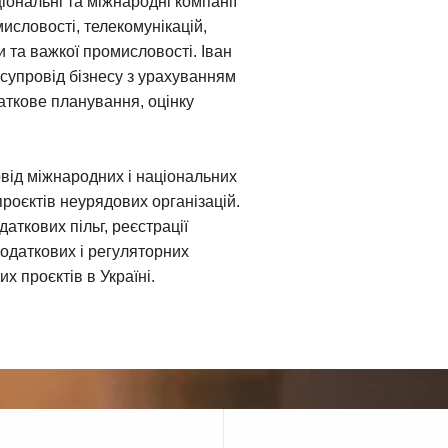
іональні та міжнародні компанії
исловості, телекомунікацій,
и та важкої промисловості. Іван
супровід бізнесу з урахуванням
аткове планування, оцінку
від міжнародних і національних
 проєктів неурядових організацій.
аткових пільг, реєстрації
податкових і регуляторних
их проєктів в Україні.