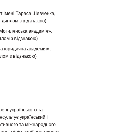
т імені Тараса Шевченка,
 диплом з відзнакою)
Могилянська академія»,
плом з відзнакою)
ка юридична академія»,
лом з відзнакою)
ері українського та
сультує український і
ативного та міжнародного
ня, мінімізації податкових