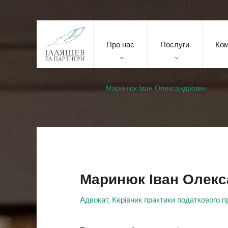
Про нас
Послуги
Ко
Головна
/
Команда
/
Маринюк Іван Олександрович
Маринюк Іван Олек
Адвокат, Керівник практики податкового п