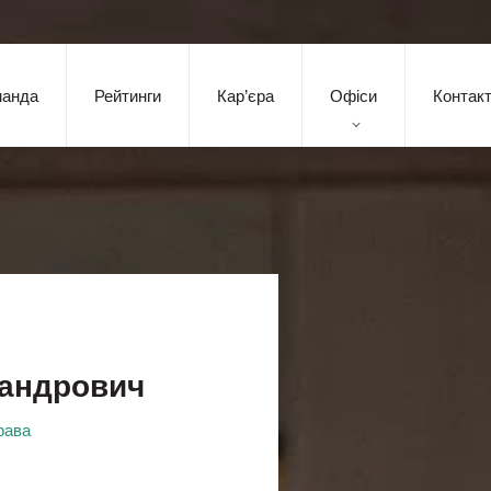
манда
Рейтинги
Кар’єра
Офіси
Контак
сандрович
рава