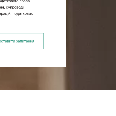
одаткового права.
ні, супроводі
ерацій, податкових
оставити запитання