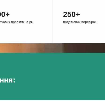
00+
250+
ткових проектів на рік
податкових перевірок
ння: