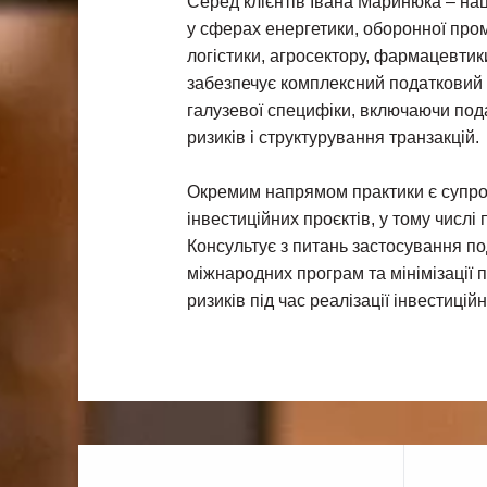
Серед клієнтів Івана Маринюка – нац
у сферах енергетики, оборонної пром
логістики, агросектору, фармацевтик
забезпечує комплексний податковий 
галузевої специфіки, включаючи под
ризиків і структурування транзакцій.
Окремим напрямом практики є супро
інвестиційних проєктів, у тому числі
Консультує з питань застосування под
міжнародних програм та мінімізації 
ризиків під час реалізації інвестиційн