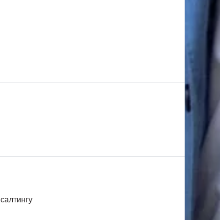
нсалтингу