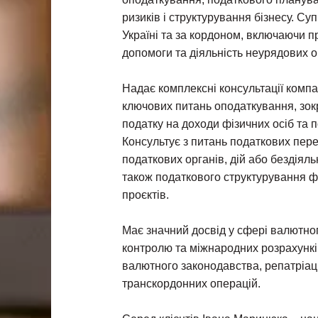
ризиків і структурування бізнесу. Су
Україні та за кордоном, включаючи п
допомоги та діяльність неурядових о
Надає комплексні консультації компа
ключових питань оподаткування, зок
податку на доходи фізичних осіб та 
Консультує з питань податкових пер
податкових органів, дій або бездіяль
також податкового структурування ф
проєктів.
Має значний досвід у сфері валютно
контролю та міжнародних розрахунк
валютного законодавства, репатріаці
транскордонних операцій.