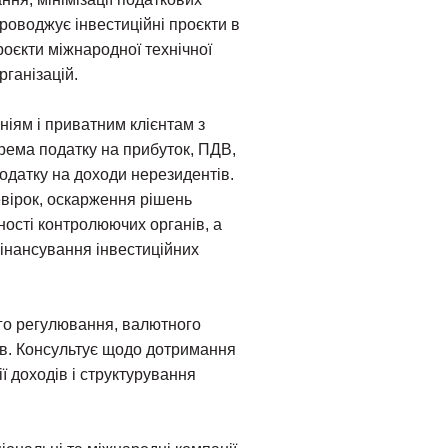
проводжує інвестиційні проєкти в
роєкти міжнародної технічної
рганізацій.
ніям і приватним клієнтам з
рема податку на прибуток, ПДВ,
податку на доходи нерезидентів.
евірок, оскарження рішень
ності контролюючих органів, а
інансування інвестиційних
го регулювання, валютного
ів. Консультує щодо дотримання
ї доходів і структурування