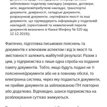
заблоковано податкову накладну (зокрема, договори,
акти, видаткові/прибуткові накладні, транспортні
документи, довіреності, складські документи,
розрахункові документи, сертифікати якості та інші
документи, що підтверджують інформацію у податковій
накладній, (орієнтовний та невиключний перелік
документів визначено в Наказі Мінфіну № 520 від
12.12.2019)).
Фактично, підготовка письмових пояснень та
документів є ключовим аспектом і від їх якості та
змістовності залежить майбутній результат. Разом з
цим, у підприємства є лише одна спроба на подання
пакету документів. Тобто, якщо будуть подані не ті
пояснення/документи або не в повному обсязі, то
електронна система, через яку подаються документи,
не прийме документи за заблокованою ПН повторно
або додатково. Відповідно, шанси підприємства на
розблокування суттєво знижуються.