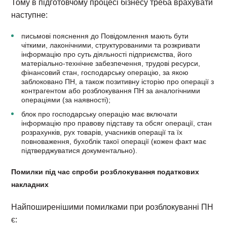
Тому в підготовчому процесі бізнесу треба врахувати
наступне:
письмові пояснення до Повідомлення мають бути
чіткими, лаконічними, структурованими та розкривати
інформацію про суть діяльності підприємства, його
матеріально-технічне забезпечення, трудові ресурси,
фінансовий стан, господарську операцію, за якою
заблоковано ПН, а також позитивну історію про операції з
контрагентом або розблокування ПН за аналогічними
операціями (за наявності);
блок про господарську операцію має включати
інформацію про правову підставу та обсяг операції, стан
розрахунків, рух товарів, учасників операції та їх
повноваження, бухоблік такої операції (кожен факт має
підтверджуватися документально).
Помилки під час спроби розблокування
податкових
накладних
Найпоширенішими помилками при розблокуванні ПН
є: