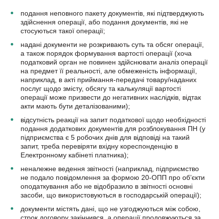
подання неповного пакету документів, які підтверджують
здійснення операції, або подання документів, які не
стосуються такої операції;
надані документи не розкривають суть та обсяг операції,
а також порядок формування вартості операції (хоча
податковий орган не повинен здійснювати аналіз операції
на предмет її реальності, але обмеженість інформації,
наприклад, в акті приймання-передачі товару/наданих
послуг щодо змісту, обсягу та калькуляції вартості
операції може призвести до негативних наслідків, відтак
акти мають бути деталізованими);
відсутність реакції на запит податкової щодо необхідності
подання додаткових документів для розблокування ПН (у
підприємства є 5 робочих днів для відповіді на такий
запит, треба перевіряти вхідну кореспонденцію в
Електронному кабінеті платника);
неналежне ведення звітності (наприклад, підприємство
не подало повідомлення за формою 20-ОПП про об’єкти
оподаткування або не відобразило в звітності основні
засоби, що використовуються в господарській операції);
документи містять дані, що не узгоджуються між собою,
строк договору закінчився, а операції продовжуються за