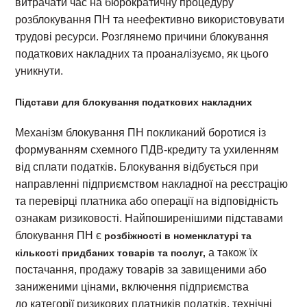
витрачати час на бюрократичну процедуру
розблокування ПН та неефективно використовувати
трудові ресурси. Розглянемо причини блокування
податкових накладних та проаналізуємо, як цього
уникнути.
Підстави для блокування податкових накладних
Механізм блокування ПН покликаний боротися із
формуванням схемного ПДВ-кредиту та ухиленням
від сплати податків. Блокування відбується при
направленні підприємством накладної на реєстрацію
та перевірці платника або операції на відповідність
ознакам ризиковості. Найпоширенішими підставами
блокування ПН є
розбіжності в номенклатурі та
а також їх
кількості придбаних товарів та послуг,
постачання, продажу товарів за завищеними або
заниженими цінами, включення підприємства
до категорії ризикових платників податків, технічні