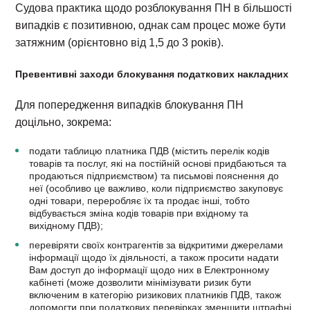
Судова практика щодо розблокування ПН в більшості
випадків є позитивною, однак сам процес може бути
затяжним (орієнтовно від 1,5 до 3 років).
Превентивні заходи блокування податкових накладних
Для попередження випадків блокування ПН
доцільно, зокрема:
подати таблицю платника ПДВ (містить перелік кодів
товарів та послуг, які на постійній основі придбаються та
продаються підприємством) та письмові пояснення до
неї (особливо це важливо, коли підприємство закуповує
одні товари, переробляє їх та продає інші, тобто
відбувається зміна кодів товарів при вхідному та
вихідному ПДВ);
перевіряти своїх контрагентів за відкритими джерелами
інформації щодо їх діяльності, а також просити надати
Вам доступ до інформації щодо них в Електронному
кабінеті (може дозволити мінімізувати ризик бути
включеним в категорію ризикових платників ПДВ, також
допомогти при податкових перевірках зменшити штрафні