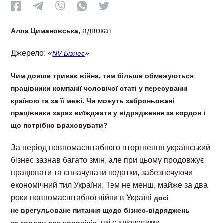
, адвокат
Алла Цимановська
Джерело:
«
»
NV Бізнес
Чим довше триває війна, тим більше обмежуються
працівники компанії чоловічої статі у пересуванні
країною та за її межі. Чи можуть заброньовані
працівники зараз виїжджати у відрядження за кордон і
що потрібно враховувати?
За період повномасштабного вторгнення український
бізнес зазнав багато змін, але при цьому продовжує
працювати та сплачувати податки, забезпечуючи
економічний тил України. Тем не менш, майже за два
роки повномасштабної війни в Україні
досі
не врегульоване питання щодо бізнес-відряджень
, які є ключовими
за кордон для чоловіків