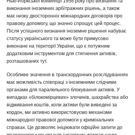
Нью-Йоркської конвенції 1958 року про визнання та
виконання іноземних арбітражних рішень, а також
має низку двосторонніх міжнародних договорів про
правову допомогу, що значно спрощує цей процес.
Після успішного визнання іноземне рішення набуває
статусу українського та може бути примусово
виконане на території України, що є потужним
додатковим інструментом для стягнення активів,
розташованих тут.
Особливе значення в транскордонних розслідуваннях
має можливість співпраці з іноземними слідчими
органами для паралельного блокування активів. У
випадках «білокомірцевих» злочинів, шахрайства або
відмивання коштів, коли активи були виведені за
кордон, ми активно використовуємо механізми
міжнародної правової допомоги у кримінальних
справах. Це дозволяє ініціювати офіційні запити до
правоохоронних органів іноземних держав щодо