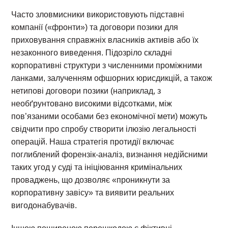
Часто зловмисники використовують підставні
компанії («фронти») та договори позики для
приховування справжніх власників активів або їх
незаконного виведення. Підозріло складні
корпоративні структури з численними проміжними
ланками, залученням офшорних юрисдикцій, а також
нетипові договори позики (наприклад, з
необґрунтовано високими відсотками, між
пов’язаними особами без економічної мети) можуть
свідчити про спробу створити ілюзію легальності
операцій. Наша стратегія протидії включає
поглиблений форензік-аналіз, визнання недійсними
таких угод у суді та ініціювання кримінальних
проваджень, що дозволяє «проникнути за
корпоративну завісу» та виявити реальних
вигодонабувачів.