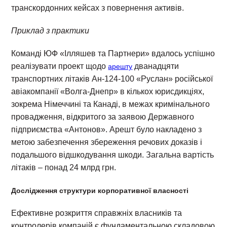
транскордонних кейсах з повернення активів.
Приклад з практики
Команді ЮФ «Ілляшев та Партнери» вдалось успішно
реалізувати проект щодо
дванадцяти
арешту
транспортних літаків Ан-124-100 «Руслан» російської
авіакомпанії «Волга-Днепр» в кількох юрисдикціях,
зокрема Німеччині та Канаді, в межах кримінального
провадження, відкритого за заявою Державного
підприємства «Антонов». Арешт було накладено з
метою забезпечення збереження речових доказів і
подальшого відшкодування шкоди. Загальна вартість
літаків – понад 24 млрд грн.
Дослідження структури корпоративної власності
Ефективне розкриття справжніх власників та
контролерів компаній є фундаментальною складовою