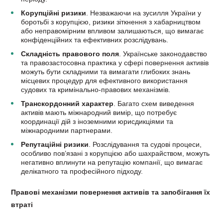
Корупційні ризики
. Незважаючи на зусилля України у
боротьбі з корупцією, ризики зіткнення з хабарництвом
або неправомірним впливом залишаються, що вимагає
конфіденційних та ефективних розслідувань.
Складність правового поля
. Українське законодавство
та правозастосовна практика у сфері повернення активів
можуть бути складними та вимагати глибоких знань
місцевих процедур для ефективного використання
судових та кримінально-правових механізмів.
Транскордонний характер
. Багато схем виведення
активів мають міжнародний вимір, що потребує
координації дій з іноземними юрисдикціями та
міжнародними партнерами.
Репутаційні ризики
. Розслідування та судові процеси,
особливо пов’язані з корупцією або шахрайством, можуть
негативно вплинути на репутацію компанії, що вимагає
делікатного та професійного підходу.
Правові механізми повернення активів та запобігання їх
втраті