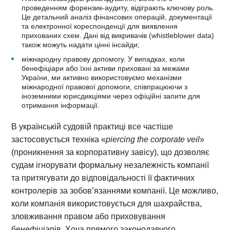
проведенням форензик-аудиту, відіграють ключову роль.
Це детальний аналіз фінансових операцій, документації
та електронної кореспонденції для виявлення
прихованих схем. Дані від викривачів (whistleblower data)
також можуть надати цінні інсайди;
міжнародну правову допомогу. У випадках, коли
бенефіціари або їхні активи приховані за межами
України, ми активно використовуємо механізми
міжнародної правової допомоги, співпрацюючи з
іноземними юрисдикціями через офіційні запити для
отримання інформації.
В українській судовій практиці все частіше
застосовується техніка «
piercing the corporate veil
»
(проникнення за корпоративну завісу), що дозволяє
судам ігнорувати формальну незалежність компанії
та притягувати до відповідальності її фактичних
контролерів за зобов’язаннями компанії. Це можливо,
коли компанія використовується для шахрайства,
зловживання правом або приховування
бенефіціарів. Хоча прямого законодавчого