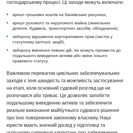
господарському процесі. Ці заходи можуть включати:
арешт грошових коштів на банківських рахунках;
арешт рухомого та нерухомого майна (земельних
ділянок, будівель, транспортних засобів, обладнання);
заборону відчуження корпоративних прав (часток у
статутному капіталі, акцій);
заборону вчинення певних дій, які можуть призвести до
подальшого виведення активів або зміни їхнього
правового статусу.
Важливою перевагою цивільних забезпечувальних
заходів є їхня швидкість та можливість застосування
на етапі, коли основний судовий розгляд ще не
розпочався або триває. Це дозволяє запобігти
подальшому виведенню активів та забезпечити
реальне виконання майбутнього судового рішення
про їхнє повернення законному власнику. Наші
юристи мають значний досвід у підготовці та
успішному супроводі клопотань про забезпечення