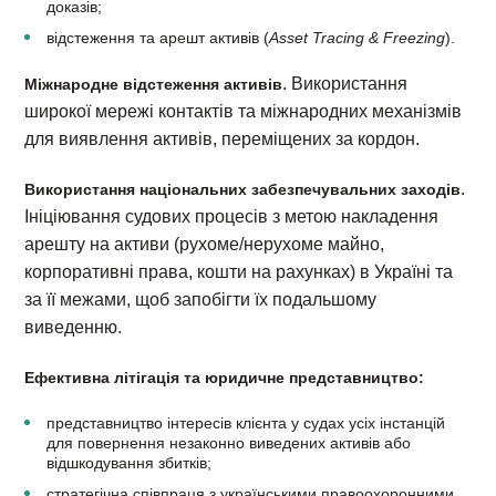
доказів;
відстеження та арешт активів (
Asset Tracing & Freezing
).
. Використання
Міжнародне відстеження активів
широкої мережі контактів та міжнародних механізмів
для виявлення активів, переміщених за кордон.
.
Використання національних забезпечувальних заходів
Ініціювання судових процесів з метою накладення
арешту на активи (рухоме/нерухоме майно,
корпоративні права, кошти на рахунках) в Україні та
за її межами, щоб запобігти їх подальшому
виведенню.
Ефективна літігація та юридичне представництво:
представництво інтересів клієнта у судах усіх інстанцій
для повернення незаконно виведених активів або
відшкодування збитків;
стратегічна співпраця з українськими правоохоронними