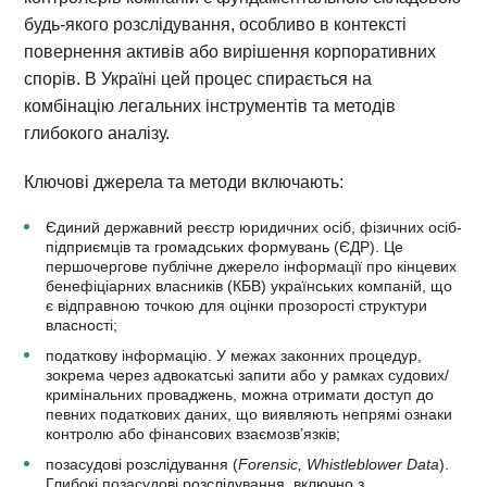
будь-якого розслідування, особливо в контексті
повернення активів або вирішення корпоративних
спорів. В Україні цей процес спирається на
комбінацію легальних інструментів та методів
глибокого аналізу.
Ключові джерела та методи включають:
Єдиний державний реєстр юридичних осіб, фізичних осіб-
підприємців та громадських формувань (ЄДР). Це
першочергове публічне джерело інформації про кінцевих
бенефіціарних власників (КБВ) українських компаній, що
є відправною точкою для оцінки прозорості структури
власності;
податкову інформацію. У межах законних процедур,
зокрема через адвокатські запити або у рамках судових/
кримінальних проваджень, можна отримати доступ до
певних податкових даних, що виявляють непрямі ознаки
контролю або фінансових взаємозв’язків;
позасудові розслідування (
Forensic, Whistleblower Data
).
Глибокі позасудові розслідування, включно з