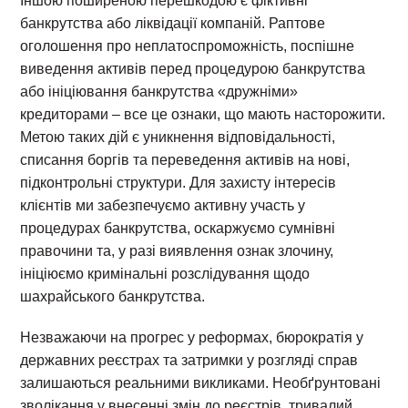
Іншою поширеною перешкодою є фіктивні
банкрутства або ліквідації компаній. Раптове
оголошення про неплатоспроможність, поспішне
виведення активів перед процедурою банкрутства
або ініціювання банкрутства «дружніми»
кредиторами – все це ознаки, що мають насторожити.
Метою таких дій є уникнення відповідальності,
списання боргів та переведення активів на нові,
підконтрольні структури. Для захисту інтересів
клієнтів ми забезпечуємо активну участь у
процедурах банкрутства, оскаржуємо сумнівні
правочини та, у разі виявлення ознак злочину,
ініціюємо кримінальні розслідування щодо
шахрайського банкрутства.
Незважаючи на прогрес у реформах, бюрократія у
державних реєстрах та затримки у розгляді справ
залишаються реальними викликами. Необґрунтовані
зволікання у внесенні змін до реєстрів, тривалий