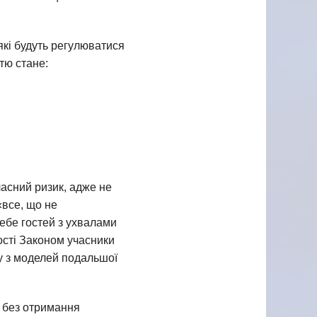
 які будуть регулюватися
тю стане:
ласний ризик, адже не
«все, що не
ебе гостей з ухвалами
ості Законом учасники
ну з моделей подальшої
і без отримання