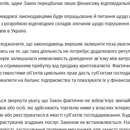
олів, адже Закон передбачає лише фінансову відповідальні
 невдовзі законодавцями буде опрацьоване й питання щодо
 з розробкою відповідних складів злочинів щодо порушення 
ів в Україні.
 відзначити, що законодавець вирішив залишити поза уваго
ись на те, що така діяльність не потребує додаткового рег
рів залишалася неможливість доведення зв’язку між витр
та отриманням прибутку від продажу криптовалюти. Фактич
стивостями об’єктів цивільних прав дасть суб’єктам госпо
валюти на баланс підприємства та показувати їх у фінансов
ся звернути увагу, що Закон фактично не зобов’язує звича
вів або осіб, які здійснюють торгівлю ними у власних інтере
и або реєструватися в якості суб’єктів господарювання. Бу
ристувачів згаданих послуг Законом не встановлюється. На
ивість застосування правових механізмів для захисту пор