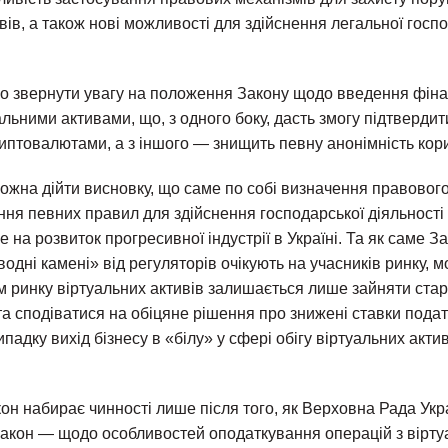
вів, а також нові можливості для здійснення легальної госпо
о звернути увагу на положення Закону щодо введення фіна
альними активами, що, з одного боку, дасть змогу підтверди
риптовалютами, а з іншого — знищить певну анонімність кор
ожна дійти висновку, що саме по собі визначення правового
ння певних правил для здійснення господарської діяльності 
 на розвиток прогресивної індустрії в Україні. Та як саме 
дводні камені» від регуляторів очікують на учасників ринку, 
ам ринку віртуальних активів залишається лише зайняти ст
та сподіватися на обіцяне рішення про знижені ставки податк
падку вихід бізнесу в «білу» у сфері обігу віртуальних акти
он набирає чинності лише після того, як Верховна Рада Укр
закон — щодо особливостей оподаткування операцій з вірт