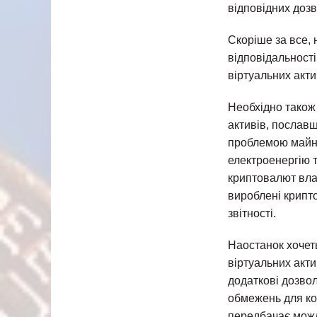
відповідних дозв
Скоріше за все,
відповідальності
віртуальних актив
Необхідно також
активів, пославш
проблемою майне
електроенергію 
криптовалют вла
вироблені крипто
звітності.
Наостанок хочеть
віртуальних акти
додаткові дозвол
обмежень для ко
передбачає можл