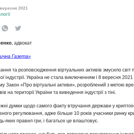
 вересня 2021
логії
венко
, адвокат
ична Газета»
ання та розповсюдження віртуальних активів змусило світ 
ї індустрії. Україна не стала виключенням і 8 вересня 2021
ому Закон «Про віртуальні активи», розроблений з метою вр
ів на території України та виведення індустрії з тіні.
лежні думки щодо самого факту втручання держави у криптоі
вного регулювання, адже більше 10 років учасники ринку 
удь-яких правил гри, і багатьох це влаштовує.