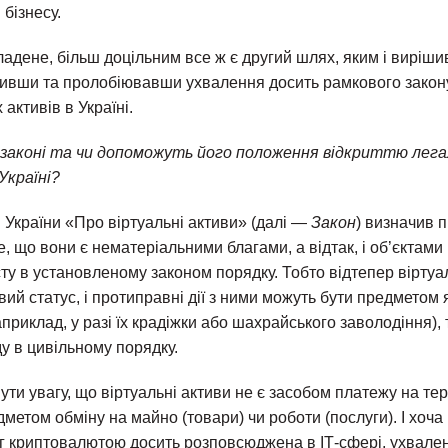
бізнесу.
дене, більш доцільним все ж є другий шлях, яким і вирішив
ивши та пролобіювавши ухвалення досить рамкового закон
 активів в Україні.
 законі та чи допоможуть його положення відкриттю лега
Україні?
 України «Про віртуальні активи» (далі —
Закон
) визначив 
те, що вони є нематеріальними благами, а відтак, і об’єктами 
ту в установленому законом порядку. Тобто відтепер віртуа
ий статус, і протиправні дії з ними можуть бути предметом 
риклад, у разі їх крадіжки або шахрайського заволодіння), т
у в цивільному порядку.
ути увагу, що віртуальні активи не є засобом платежу на тер
метом обміну на майно (товари) чи роботи (послуги). І хоча
г криптовалютою досить розповсюджена в ІТ-сфері, ухвале