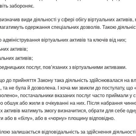
віть забороняє.
визначив види діяльності у сфері обігу віртуальних активів,
агатимуть одержання спеціальних дозволів. Такою діяльніс
 адміністрування віртуальних активів та ключів від них;
ьних активів;
альних активів;
едницьких послуг, пов’язаних з віртуальними активами.
що до прийняття Закону така діяльність здійснювалася на в
 та не була й дозволена. І хоча ми звикли до постулату, що 
волено», постачальники вказаних послуг часто приймали у с
ро обшук або жили в очікуванні на них. Після набрання чинн
х активів матимуть змогу визначитися, обрати для себе од
и або в «білу», або в «чорну» площину відповідно.
ілою залишається відповідальність за здійснення діяльност