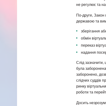
не регулює та на
По-друге, Закон 
державою та вим
зберігання або
обмін віртуал
переказ вірту
надання посер
Слід зазначити, 
була заборонена,
заборонено, доз
слідчих суддів п
ринку віртуальни
роботи та перейт
Досить незрозум