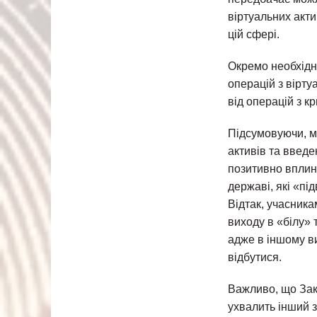
віртуальних акти
цій сфері.
Окремо необхідн
операцій з вірту
від операцій з к
Підсумовуючи, м
активів та введе
позитивно вплине
державі, які «пі
Відтак, учасник
виходу в «білу» 
адже в іншому ви
відбутися.
Важливо, що Зак
ухвалить інший 