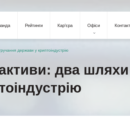
манда
Рейтинги
Кар’єра
Офіси
Контак
втручання держави у криптоіндустрію
 активи: два шлях
тоіндустрію