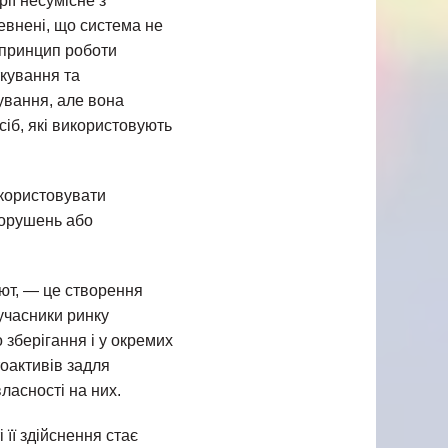
ії несумісне з
евнені, що система не
(принцип роботи
ткування та
ування, але вона
сіб, які використовують
икористовувати
порушень або
ют, — це створення
учасники ринку
 зберігання і у окремих
оактивів задля
ласності на них.
 її здійснення стає