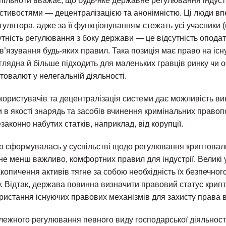
пільноти вважає, що будь-яке державне регулювання індустр
астивостями — децентралізацією та анонімністю. Ці люди вп
улятора, адже за її функціонуванням стежать усі учасники 
утність регулювання з боку держави — це відсутність опода
’язування будь-яких правил. Така позиція має право на існ
лядна й більше підходить для маленьких гравців ринку чи о
товалют у нелегальній діяльності.
 користувачів та децентралізація системи дає можливість в
и в якості знарядь та засобів вчинення кримінальних право
аконно набутих статків, наприклад, від корупції.
що сформувалась у суспільстві щодо регулювання криптовал
не менш важливо, комфортних правил для індустрії. Великі 
копичення активів тягне за собою необхідність їх безпечного
. Відтак, держава повинна визначити правовий статус крипт
ристання існуючих правових механізмів для захисту права в
алежного регулювання певного виду господарської діяльності