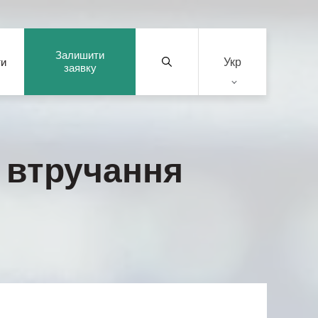
Залишити
Укр
ти
заявку
и втручання