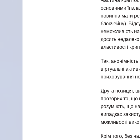
Частина криптос
основними її вл
повинна мати рег
блокчейну). Відс
неможливість нав
досить недалеког
властивості крип
Так, анонімність
віртуальні актив
приховування нез
Друга позиція, 
прозорих та, що 
розуміють, що на
випадках захисту
можливості вико
Крім того, без н