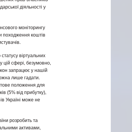
дарської діяльності у
нсового моніторингу
ти походження коштів
истувачів.
 статусу віртуальних
у цій сфері, безумовно,
Закон запрацює у нашій
можна лише гадати.
артове положення для
ів (5% від прибутку),
вів Україні може не
аїни розробить та
уальними активами,