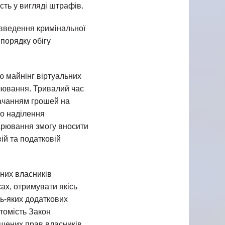
сть у вигляді штрафів.
 введення кримінальної
порядку обігу
ю майнінг віртуальних
улювання. Тривалий час
ачанням грошей на
но наділення
дарювання змогу вносити
ій та податковій
йних власників
сах, отримувати якісь
дь-яких додаткових
томість Закон
ушених прав власників