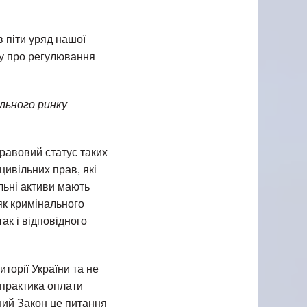
 піти уряд нашої
у про регулювання
льного ринку
правовий статус таких
цивільних прав, які
льні активи мають
як кримінального
ак і відповідного
иторії України та не
 практика оплати
ний Закон це питання