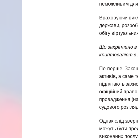
неможливим для 
Враховуючи викла
держави, розроб
обігу віртуальних
Що закріплено в
криптовалют в 
По-перше, Закон
активів, а саме 
підлягають захис
офіційний правов
провадження (нап
судового розгляд
Однак слід зверн
можуть бути пред
виконаних послу