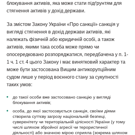
блокування активів, яка може стати підґрунтям для
стягнення активів у дохід держави.
За змістом Закону України «Про санкції» санкція у
вигляді стягнення в дохід держави активів, які
належать фізичній або юридичній особі, а також
активів, якими така особа може прямо чи
опосередковано розпоряджатися, передбачена у п. 1-
1 ч. 1 ст. 4 цього Закону і має винятковий характер та
може бути застосована Вищим антикорупційним
судом лише у період воєнного стану за сукупності
таких умов:
до такої особи вже застосовано санкцію у вигляді
блокування активів;
особа, до якої застосовується санкція, своїми діями
створила суттєву загрозу національній безпеці,
суверенітету чи територіальній цілісності України (у тому
числі шляхом збройної агресії чи терористичної
діяльності) або значною мірою сприяла (зокрема шляхом