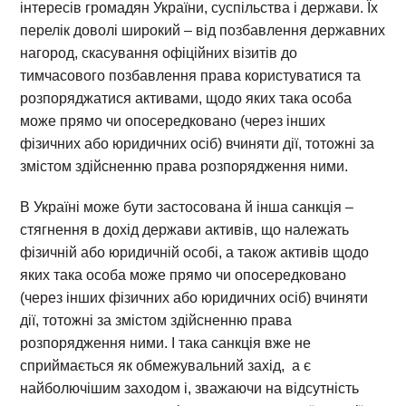
інтересів громадян України, суспільства і держави. Їх
перелік доволі широкий – від позбавлення державних
нагород, скасування офіційних візитів до
тимчасового позбавлення права користуватися та
розпоряджатися активами, щодо яких така особа
може прямо чи опосередковано (через інших
фізичних або юридичних осіб) вчиняти дії, тотожні за
змістом здійсненню права розпорядження ними.
В Україні може бути застосована й інша санкція –
стягнення в дохід держави активів, що належать
фізичній або юридичній особі, а також активів щодо
яких така особа може прямо чи опосередковано
(через інших фізичних або юридичних осіб) вчиняти
дії, тотожні за змістом здійсненню права
розпорядження ними. І така санкція вже не
сприймається як обмежувальний захід, а є
найболючішим заходом і, зважаючи на відсутність