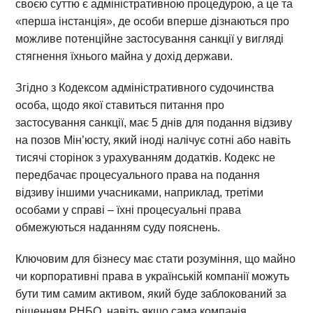
своєю суттю є адміністративною процедурою, а це та
«перша інстанція», де особи вперше дізнаються про
можливе потенційне застосування санкції у вигляді
стягнення їхнього майна у дохід держави.
Згідно з Кодексом адміністративного судочинства
особа, щодо якої ставиться питання про
застосування санкції, має 5 днів для подання відзиву
на позов Мін’юсту, який іноді налічує сотні або навіть
тисячі сторінок з урахуванням додатків. Кодекс не
передбачає процесуального права на подання
відзиву іншими учасниками, наприклад, третіми
особами у справі – їхні процесуальні права
обмежуються наданням суду пояснень.
Ключовим для бізнесу має стати розуміння, що майно
чи корпоративні права в українській компанії можуть
бути тим самим активом, який буде заблокований за
рішенням РНБО, навіть якщо сама компанія