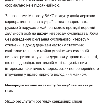
формально не є підсанкційною.
За позовами Мін’юсту ВАКС стягує у дохід держави
корпоративні права в українських товариствах,
рухоме й нерухоме майно з метою протидії ворожій
діяльності осіб на шкоду інтересам суспільства. Хоча
без доведення існування суспільного інтересу у
стягненні в дохід держави часток у статутних
капіталах та іншого майна українських компаній
виникає ризик втручання держави у право власності,
що не відповідає легітимній меті та суспільним
інтересам і фактично створює ризик непропорційного
втручання у право мирного володіння майном.
Міжнародні механізми захисту бізнесу: звернення до
ЄСПЛ
Якщо результати розгляду санкційних справ