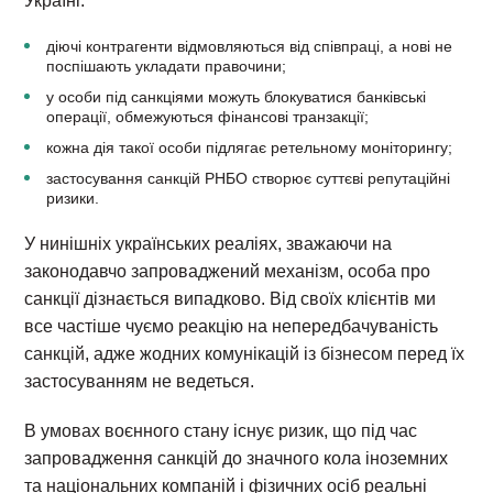
Україні:
діючі контрагенти відмовляються від співпраці, а нові не
поспішають укладати правочини;
у особи під санкціями можуть блокуватися банківські
операції, обмежуються фінансові транзакції;
кожна дія такої особи підлягає ретельному моніторингу;
застосування санкцій РНБО створює суттєві репутаційні
ризики.
У нинішніх українських реаліях, зважаючи на
законодавчо запроваджений механізм, особа про
санкції дізнається випадково. Від своїх клієнтів ми
все частіше чуємо реакцію на непередбачуваність
санкцій, адже жодних комунікацій із бізнесом перед їх
застосуванням не ведеться.
В умовах воєнного стану існує ризик, що під час
запровадження санкцій до значного кола іноземних
та національних компаній і фізичних осіб реальні