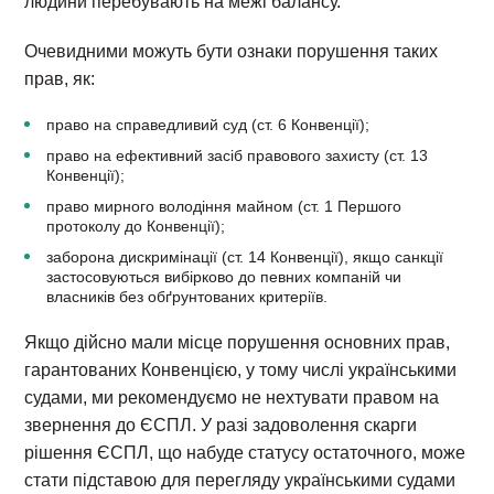
людини перебувають на межі балансу.
Очевидними можуть бути ознаки порушення таких
прав, як:
право на справедливий суд (ст. 6 Конвенції);
право на ефективний засіб правового захисту (ст. 13
Конвенції);
право мирного володіння майном (ст. 1 Першого
протоколу до Конвенції);
заборона дискримінації (ст. 14 Конвенції), якщо санкції
застосовуються вибірково до певних компаній чи
власників без обґрунтованих критеріїв.
Якщо дійсно мали місце порушення основних прав,
гарантованих Конвенцією, у тому числі українськими
судами, ми рекомендуємо не нехтувати правом на
звернення до ЄСПЛ. У разі задоволення скарги
рішення ЄСПЛ, що набуде статусу остаточного, може
стати підставою для перегляду українськими судами