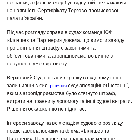
поставки, а форс-мажор був відсутній, незважаючи
на наявність Сертифікату Торгово-промислової
палати України.
Під час розгляду справи в судах команда ЮФ
«Ілляшев та Партнери» довела, що вимоги заводу
про стягнення штрафу є законними та
обґрунтованими, а агропідприємство винне в
порушенні умов договору.
Верховний Суд поставив крапку в судовому спорі,
залишивши в силі
суду апеляційної інстанції,
рішення
яким з агропідприємства було стягнуто штраф,
витрати на правничу допомогу та інші судові витрати.
Рішення оскарженню не підлягає.
Інтереси заводу на всіх стадіях судового розгляду
представляла юридична фірма «Ілляшев та
Партнери». Над проєктом працювали керівник