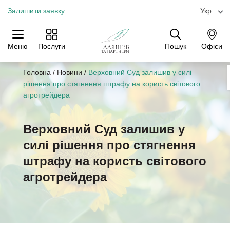
Залишити заявку
Укр
Меню
Послуги
Пошук
Офіси
Практики
Галузі
Офіси
Головна
/
Новини
/
Верховний Суд залишив у силі
рішення про стягнення штрафу на користь світового
агротрейдера
Верховний Суд залишив у
силі рішення про стягнення
штрафу на користь світового
агротрейдера