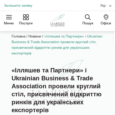
Залишити заявку
Укр
Меню
Послуги
Пошук
Офіси
Практики
Галузі
Офіси
Головна
/
Новини
/
«Ілляшев та Партнери» і Ukrainian
Business & Trade Association провели круглий стіл,
присвячений відкриттю ринків для українських
експортерів
«Ілляшев та Партнери» і
Ukrainian Business & Trade
Association провели круглий
стіл, присвячений відкриттю
ринків для українських
експортерів