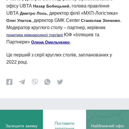
офісу UBTA
, голова правління
Назар Бобицький
UBTA
, директор філії «МХП-Логістика»
Дмитро Лось
, директор GMK Center
.
Олег Упатов
Станіслав Зінченко
Модератор круглого столу – партнер, керівник
ЮФ «Ілляшев та
практики міжнародної торгівлі
Партнери»
.
Олена Омельченко
Це перший з серії круглих столів, запланованих у
2022 році.
Поставити
Залишити заявку
Найближчий офіс
запитання