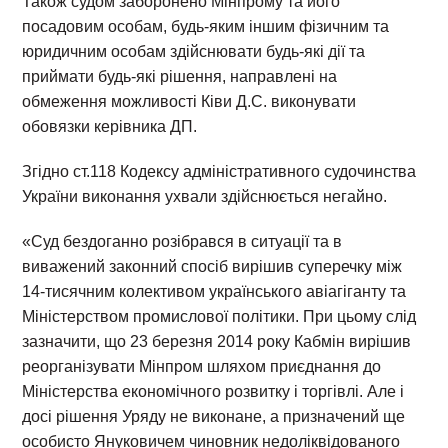
Також судом заборонено Мінпрому та його
посадовим особам, будь-яким іншим фізичним та
юридичним особам здійснювати будь-які дії та
приймати будь-які рішення, направлені на
обмеження можливості Ківи Д.С. виконувати
обовязки керівника ДП.
Згідно ст.118 Кодексу адміністративного судочинства
України виконання ухвали здійснюється негайно.
«Суд бездоганно розібрався в ситуації та в
виважений законний спосіб вирішив суперечку між
14-тисячним колективом українського авіагіганту та
Міністерством промислової політики. При цьому слід
зазначити, що 23 березня 2014 року Кабмін вирішив
реорганізувати Мінпром шляхом приєднання до
Міністерства економічного розвитку і торгівлі. Але і
досі рішення Уряду не виконане, а призначений ще
особисто Януковичем чиновник недоліквідованого