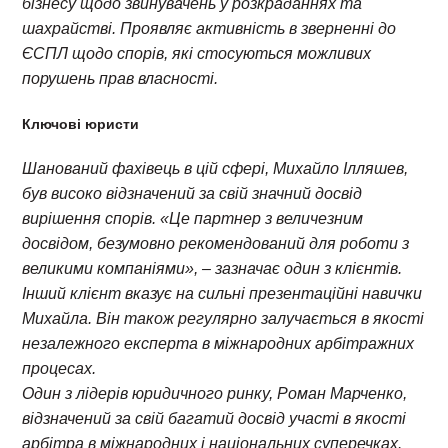
бізнесу щодо звинувачень у розкраданнях та
шахрайстві. Проявляє активність в зверненні до
ЄСПЛ щодо спорів, які стосуються можливих
порушень прав власності.
Ключові юристи
Шанований фахівець в цій сфері, Михайло Ілляшев,
був високо відзначений за свій значний досвід
вирішення спорів. «Це партнер з величезним
досвідом, безумовно рекомендований для роботи з
великими компаніями», – зазначає один з клієнтів.
Інший клієнт вказує на сильні презентаційні навички
Михайла. Він також регулярно залучається в якості
незалежного експерта в міжнародних арбітражних
процесах.
Один з лідерів юридичного ринку, Роман Марченко,
відзначений за свій багатий досвід участі в якості
арбітра в міжнародних і національних суперечках.