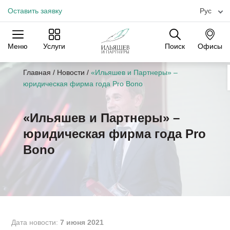
Оставить заявку
Рус
Меню
Услуги
Поиск
Офисы
Практики
Отрасли
Офисы
Главная
/
Новости
/
«Ильяшев и Партнеры» –
юридическая фирма года Pro Bono
«Ильяшев и Партнеры» –
юридическая фирма года Pro
Bono
Дата новости:
7 июня 2021