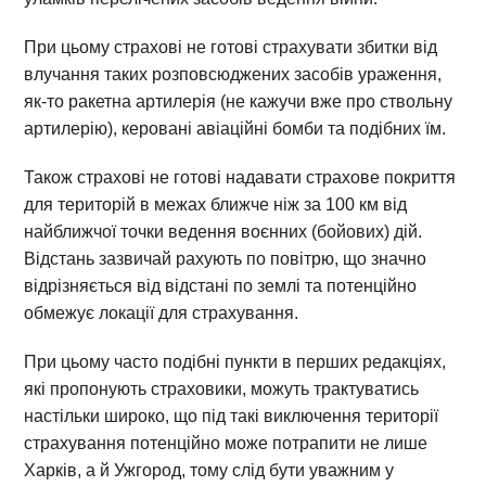
При цьому страхові не готові страхувати збитки від
влучання таких розповсюджених засобів ураження,
як-то ракетна артилерія (не кажучи вже про ствольну
артилерію), керовані авіаційні бомби та подібних їм.
Також страхові не готові надавати страхове покриття
для територій в межах ближче ніж за 100 км від
найближчої точки ведення воєнних (бойових) дій.
Відстань зазвичай рахують по повітрю, що значно
відрізняється від відстані по землі та потенційно
обмежує локації для страхування.
При цьому часто подібні пункти в перших редакціях,
які пропонують страховики, можуть трактуватись
настільки широко, що під такі виключення території
страхування потенційно може потрапити не лише
Харків, а й Ужгород, тому слід бути уважним у