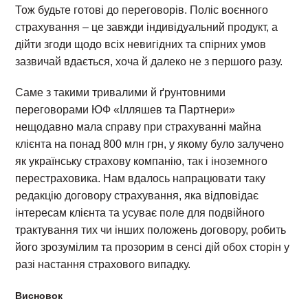
Тож будьте готові до переговорів. Поліс воєнного
страхування – це завжди індивідуальний продукт, а
дійти згоди щодо всіх невигідних та спірних умов
зазвичай вдається, хоча й далеко не з першого разу.
Саме з такими тривалими й ґрунтовними
переговорами ЮФ «Ілляшев та Партнери»
нещодавно мала справу при страхуванні майна
клієнта на понад 800 млн грн, у якому було залучено
як українську страхову компанію, так і іноземного
перестраховика. Нам вдалось напрацювати таку
редакцію договору страхування, яка відповідає
інтересам клієнта та усуває поле для подвійного
трактування тих чи інших положень договору, робить
його зрозумілим та прозорим в сенсі дій обох сторін у
разі настання страхового випадку.
Висновок