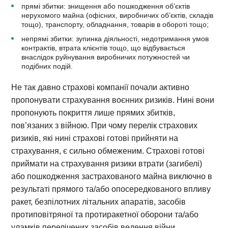
прямі збитки: знищення або пошкодження об’єктів
нерухомого майна (офісних, виробничих об’єктів, складів
тощо), транспорту, обладнання, товарів в обороті тощо;
непрямі збитки: зупинка діяльності, недотримання умов
контрактів, втрата клієнтів тощо, що відбувається
внаслідок руйнування виробничих потужностей чи
подібних подій.
Не так давно страхові компанії почали активно
пропонувати страхування воєнних ризиків. Нині вони
пропонують покриття лише прямих збитків,
пов’язаних з війною. При чому перелік страхових
ризиків, які нині страхові готові прийняти на
страхування, є сильно обмеженим. Страхові готові
приймати на страхування ризики втрати (загибелі)
або пошкодження застрахованого майна виключно в
результаті прямого та/або опосередкованого впливу
ракет, безпілотних літальних апаратів, засобів
протиповітряної та протиракетної оборони та/або
уламків перелічених засобів ведення війни.