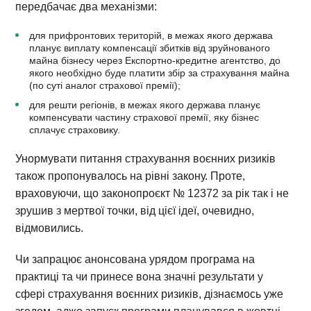
передбачає два механізми:
для прифронтових територій, в межах якого держава
планує виплату компенсації збитків від зруйнованого
майна бізнесу через Експортно-кредитне агентство, до
якого необхідно буде платити збір за страхування майна
(по суті аналог страхової премії);
для решти регіонів, в межах якого держава планує
компенсувати частину страхової премії, яку бізнес
сплачує страховику.
Унормувати питання страхування воєнних ризиків
також пропонувалось на рівні закону. Проте,
враховуючи, що законопроєкт № 12372 за рік так і не
зрушив з мертвої точки, від цієї ідеї, очевидно,
відмовились.
Чи запрацює анонсована урядом програма на
практиці та чи принесе вона значні результати у
сфері страхування воєнних ризиків, дізнаємось уже