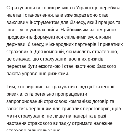
Страхування воєнних ризиків в Україні ще перебуває
на етапі становлення, але вже зараз воно стає
важливим інструментом для бізнесу, який працює та
інвестує в умовах війни. Найближчим часом ринок
продовжить формуватися спільними зусиллями
держави, бізнесу, міжнародних партнерів і приватних
страховиків. Для компаній, які мислять стратегічно,
це означає, що страхування воєнних ризиків
перестає бути екзотикою і стає частиною базового
пакета управління ризиками.
Тим, хто вирішив застрахуватись від цієї категорії
ризиків, слід ретельно пропрацювати
запропонований страховою компанією договір та
запастись терпінням для тривалих переговорів, щоб
мати страхування не лише на папері та в разі
настання страхового випадку отримати належне
страхове відшкодування.