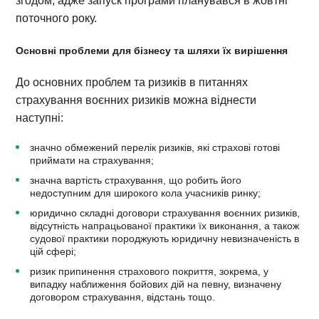
згодом, адже запуск програми планувався в жовтні
поточного року.
Основні проблеми для бізнесу та шляхи їх вирішення
До основних проблем та ризиків в питаннях
страхування воєнних ризиків можна віднести
наступні:
значно обмежений перелік ризиків, які страхові готові
приймати на страхування;
значна вартість страхування, що робить його
недоступним для широкого кола учасників ринку;
юридично складні договори страхування воєнних ризиків,
відсутність напрацьованої практики їх виконання, а також
судової практики породжують юридичну невизначеність в
цій сфері;
ризик припинення страхового покриття, зокрема, у
випадку наближення бойових дій на певну, визначену
договором страхування, відстань тощо.