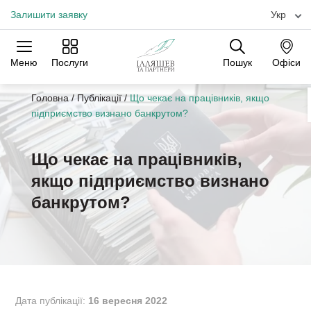
Залишити заявку
Укр
Меню
Послуги
Пошук
Офіси
Практики
Галузі
Офіси
Головна
/
Публікації
/
Що чекає на працівників, якщо
підприємство визнано банкрутом?
Що чекає на працівників,
якщо підприємство визнано
банкрутом?
Дата публікації:
16 вересня 2022