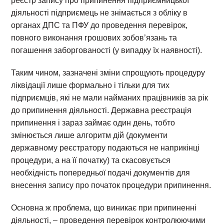
реєстр запису про припинення підприємницької
діяльності підприємець не знімається з обліку в
органах ДПС та ПФУ до проведення перевірок,
повного виконання грошових зобов’язань та
погашення заборгованості (у випадку їх наявності).
Таким чином, зазначені зміни спрощують процедуру
ліквідації лише формально і тільки для тих
підприємців, які не мали найманих працівників за рік
до припинення діяльності. Державна реєстрація
припинення і зараз займає один день, тобто
змінюється лише алгоритм дій (документи
державному реєстратору подаються не наприкінці
процедури, а на її початку) та скасовується
необхідність попередньої подачі документів для
внесення запису про початок процедури припинення.
Основна ж проблема, що виникає при припиненні
діяльності, – проведення перевірок контролюючими