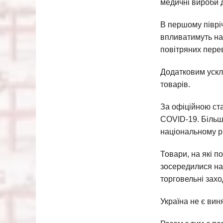
медичні вироби 
В першому півріч
впливатимуть на 
повітряних пере
Додатковим ускл
товарів.
За офіційною ст
COVID-19. Більші
національному рі
Товари, на які п
зосередилися на
торговельні захо
Україна не є вин