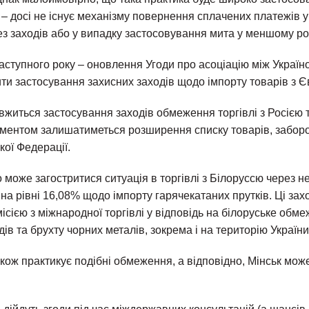
 – досі не існує механізму повернення сплачених платежів 
з заходів або у випадку застосовування мита у меншому роз
аступного року – оновлення Угоди про асоціацію між Україн
ти застосування захисних заходів щодо імпорту товарів з Є
вжиться застосування заходів обмеження торгівлі з Росією 
ментом залишатиметься розширення списку товарів, забор
кої Федерації.
 може загостритися ситуація в торгівлі з Білоруссю через 
на рівні 16,08% щодо імпорту гарячекатаних прутків. Ці зах
сією з міжнародної торгівлі у відповідь на білоруське обм
дів та брухту чорних металів, зокрема і на територію України
кож практикує подібні обмеження, а відповідно, Мінськ мож