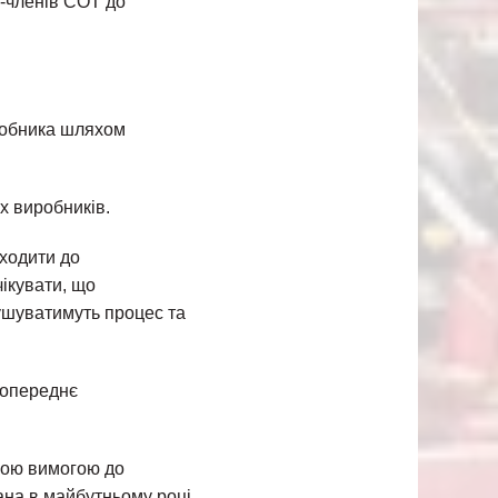
в-членів СОТ до
иробника шляхом
х виробників.
дходити до
чікувати, що
рушуватимуть процес та
попереднє
акою вимогою до
ана в майбутньому році,