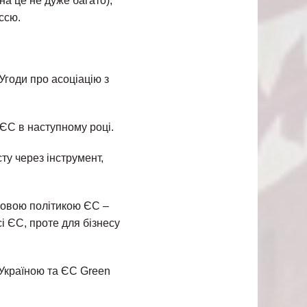
на це не дуже багато),
ссю.
годи про асоціацію з
ЄС в наступному році.
у через інструмент,
 новою політикою ЄС –
сі ЄС, проте для бізнесу
ж Україною та ЄС Green