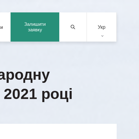
Залишити
Укр
ти
заявку
народну
 2021 році