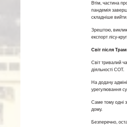
Втім, частина п
пандемія заверши
складніше вийти,
Зрештою, виклик
експорт лісу-кру
Світ після Тра
Світ тривалий ч
діяльності СОТ.
На додачу адмін
урегулювання суп
Саме тому одні з
дому.
Безперечно, ост