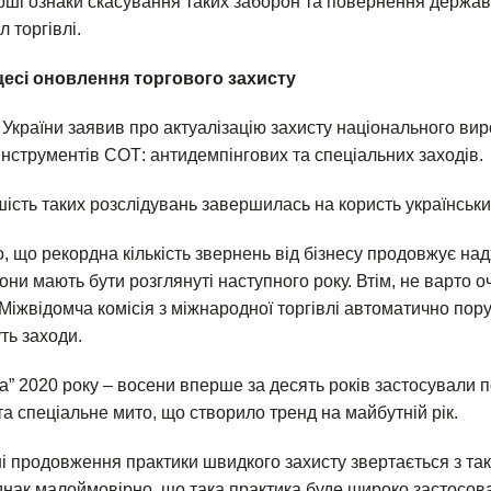
ерші ознаки скасування таких заборон та повернення держа
 торгівлі.
оцесі оновлення торгового захисту
д України заявив про актуалізацію захисту національного в
нструментів СОТ: антидемпінгових та спеціальних заходів.
ість таких розслідувань завершилась на користь українськи
, що рекордна кількість звернень від бізнесу продовжує на
вони мають бути розглянуті наступного року. Втім, не варто о
 Міжвідомча комісія з міжнародної торгівлі автоматично по
ть заходи.
а” 2020 року – восени вперше за десять років застосували 
а спеціальне мито, що створило тренд на майбутній рік.
ані продовження практики швидкого захисту звертається з т
днак малоймовірно, що така практика буде широко застосов