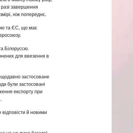
у разі завершення
мірі, ніж попереднє.
ою та ЄС, що має
вросоюзу.
та Білоруссю.
онених для ввезення в
нещодавно застосоване
оди були застосовані
еження експорту при
.
е відповісти й новими