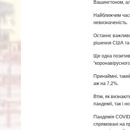
Вашингтоном, ал
Найближчим часом
невизначеність.
Останнє важливо
рішення США та
Ще одна позитив
“коронавірусного
Принаймні, такий
аж на 7,2%.
Втім, як визнаю
пандемії, так і но
Пандемія COVID-
спрямовані на п