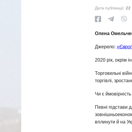
Дата публікації:
22
Олена Омельче
Джерело:
«
Європ
2020 рік, окрім 
Торговельні війн
торгівлі, зроста
Чи є ймовірність
Певні підстави 
зовнішньоекономі
вплинути й на Ук