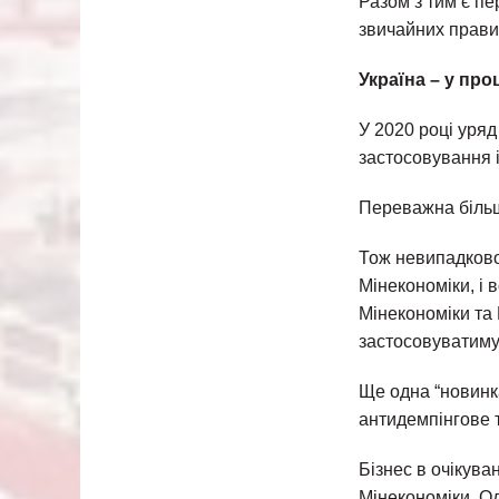
Разом з тим є п
звичайних правил
Україна – у пр
У 2020 році уря
застосовування і
Переважна більш
Тож невипадково
Мінекономіки, і 
Мінекономіки та
застосовуватиму
Ще одна “новинк
антидемпінгове т
Бізнес в очікув
Мінекономіки. О