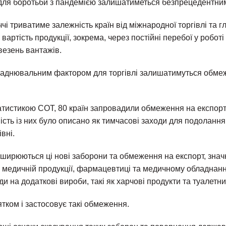
для боротьби з пандемією залишатиметься безпрецедентни
чі триватиме залежність країн від міжнародної торгівлі та 
вартість продукції, зокрема, через постійні перебої у робот
везень вантажів.
аднювальним фактором для торгівлі залишатимуться обме
атистикою СОТ, 80 країн запровадили обмеження на експорт 
сть із них було описано як тимчасові заходи для подолання 
вні.
оширюються ці нові заборони та обмеження на експорт, значн
 медичній продукції, фармацевтиці та медичному обладнанн
ди на додаткові вироби, такі як харчові продукти та туалетни
ятком і застосовує такі обмеження.