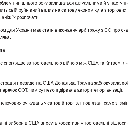
роблем нинішнього року залишаться актуальними й у наступн
ть свій руйнівний вплив на світову економіку, а з торгових
 аніж їх розпочати.
ом для України має стати виконання арбітражу з ЄС про ск
гляка.
мпа
ас споглядає за торговельною війною між США та Китаєм, як
істрація президента США Дональда Трампа заблокувала ро
еречок СОТ, чим суттєво підірвала авторитет організації.
 ключових очікувань у світовій торгівлі пов’язані саме зі зм
анні вибори в США внесуть корективи у торговельні відноси