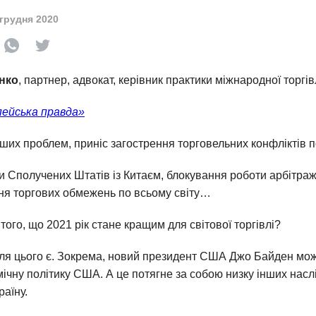
 грудня 2020
нко
, партнер, адвокат, керівник практики міжнародної торгів
ейська правда»
інших проблем, приніс загострення торговельних конфліктів п
и Сполучених Штатів із Китаєм, блокування роботи арбітражу
ння торгових обмежень по всьому світу…
 того, що 2021 рік стане кращим для світової торгівлі?
для цього є. Зокрема, новий президент США Джо Байден мож
чну політику США. А це потягне за собою низку інших наслі
раїну.