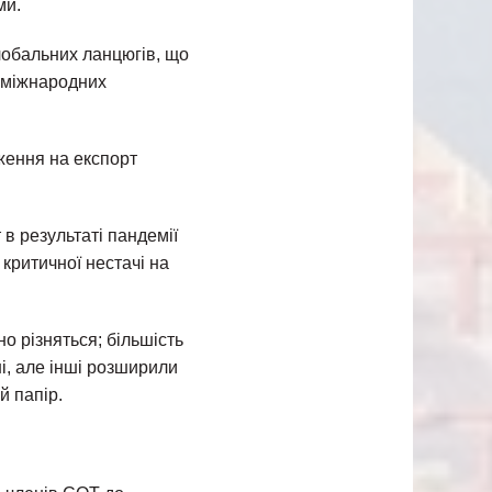
ми.
глобальних ланцюгів, що
і міжнародних
ження на експорт
в результаті пандемії
критичної нестачі на
о різняться; більшість
і, але інші розширили
й папір.