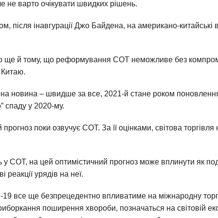
е не варто очікувати швидких рішень.
, після інавгурації Джо Байдена, на американо-китайські в
 ще й тому, що реформування СОТ неможливе без компром
 Китаю.
на новина – швидше за все, 2021-й стане роком поновлення 
” спаду у 2020-му.
 прогноз поки озвучує СОТ. За її оцінками, світова торгівля
ть у СОТ, на цей оптимістичний прогноз може вплинути як п
ві реакції урядів на неї.
19 все ще безпрецедентно впливатиме на міжнародну торгі
риборкання поширення хвороби, позначаться на світовій еко