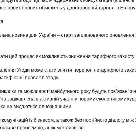
дійдуть згоди під час міждержавних консультацій (а шансів 
все нових і нових обмежень у двосторонній торгівлі з Білору
ів
льна новина для України – старт запланованого оновлення У
ати цей процес як можливість зниження тарифного захисту 
влення Угоди може стати зняття перепон нетарифного захист
атифікації правок в Угоду.
виклики та можливості майбутнього року будуть пов’язані з
їна зацікавлена в активній участі у новому екологічному кур
оки не видаються однозначними.
з комунікацій із бізнесом, а також без постійного діалогу мі
 більше проблемою, аніж можливістю.