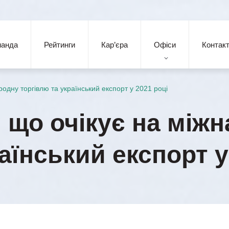
манда
Рейтинги
Кар’єра
Офіси
Контак
ародну торгівлю та український експорт у 2021 році
: що очікує на між
аїнський експорт у