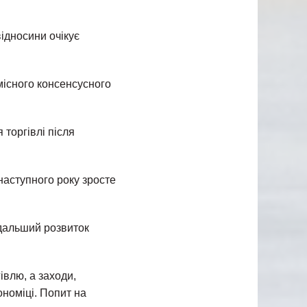
ідносини очікує
існого консенсусного
торгівлі після
 наступного року зросте
одальший розвиток
влю, а заходи,
номіці. Попит на