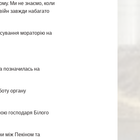
ому. Ми не знаємо, коли
 війн завжди набагато
асування мораторію на
а позначилась на
боту органу
іною господаря Білого
ни між Пекіном та