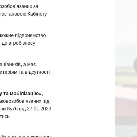
озобов’язаних за
 постановою Кабінету
 кожне підприємство
 до агробізнесу
цівників, а має
теріям та відсутності
у та мобілізацію»,
ьковозобов’язаних під
їни №76 від 27.01.2023
тись
еобхідно для виконання