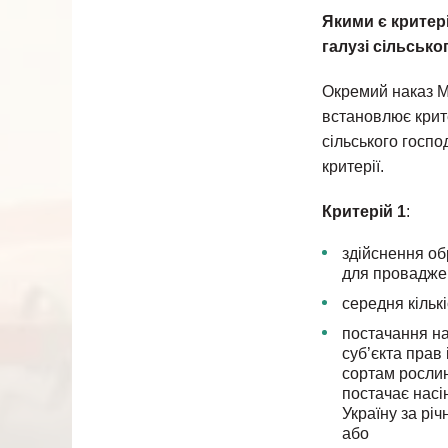
Якими є критер
галузі сільськ
Окремий наказ Мі
встановлює крите
сільського госпо
критерії.
Критерій 1
:
здійснення об
для проваджен
середня кільк
постачання на
суб’єкта прав 
сортам рослин
постачає насі
Україну за річ
або