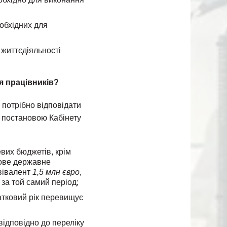
еобхідних для
 життєдіяльності
я працівників?
 потрібно відповідати
і постановою Кабінету
евих бюджетів, крім
кове державне
вівалент
1,5 млн євро
,
за той самий період;
датковий рік перевищує
відповідно до переліку