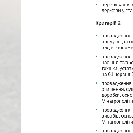
перебування 
держави у ста
Критерій 2
:
провадження д
продукції, ос
видів економі
провадження д
насіння та/аб
техніки, уста
на 01 червня 
провадження д
очищення, суш
доробки, осно
Мінагрополіти
провадження д
виробів, осно
Мінагрополіти
провадження р