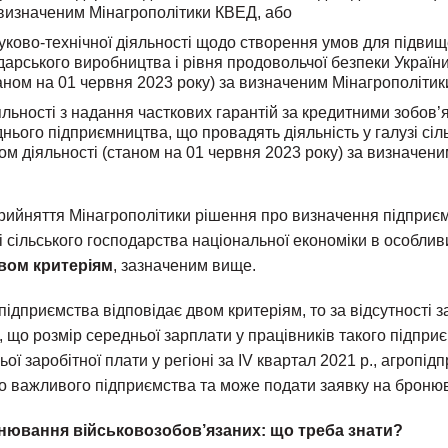
 визначеним Мінагрополітики КВЕД, або
уково-технічної діяльності щодо створення умов для підви
дарського виробництва і рівня продовольчої безпеки Україн
таном на 01 червня 2023 року) за визначеним Мінагрополіти
яльності з надання часткових гарантій за кредитними зобов’
днього підприємництва, що провадять діяльність у галузі сіл
м діяльності (станом на 01 червня 2023 року) за визначени
рийняття Мінагрополітики рішення про визначення підприє
і сільського господарства національної економіки в особливи
двом критеріям
, зазначеним вище.
підприємства відповідає двом критеріям, то за відсутності з
, що розмір середньої зарплати у працівників такого підпр
ьої заробітної плати у регіоні за IV квартал 2021 р., агропі
го важливого підприємства та може подати заявку на бронюв
ювання військовозобов’язаних: що треба знати?