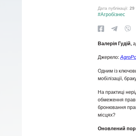
Дата публікації:
29
#Агробізнес
Валерія Гудій,
а
Джерело:
AgroPo
Одним із ключов
мобілізації, брак
На практиці нер
обмеження прав, 
бронювання прац
місцях?
Оновлений пор