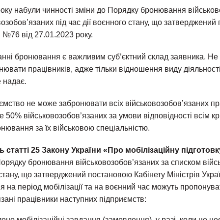
року набули чинності зміни до Порядку бронювання військов
озобов’язаних під час дії воєнного стану, що затверджений
и №76 від 27.01.2023 року.
анні бронювання є важливим суб’єктний склад заявника. Не
ювати працівників, адже тільки відношення виду діяльності
 надає.
ємство не може забронювати всіх військовозобов’язаних пра
50% військовозобов’язаних за умови відповідності всім кри
нювання за їх військовою спеціальністю.
 статті 25 Закону України «Про мобілізаційну підготовк
орядку бронювання військовозобов’язаних за списком війс
 стану, що затверджений постановою Кабінету Міністрів Укра
я на період мобілізації та на воєнний час можуть пропонува
зані працівники наступних підприємств:
ено мобілізаційні завдання (замовлення), у разі, коли це н