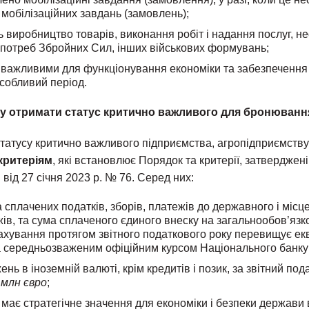
мобілізаційних завдань (замовлень);
 виробництво товарів, виконання робіт і надання послуг, н
потреб Збройних Сил, інших військових формувань;
о важливими для функціонування економіки та забезпечення
собливий період.
у отримати статус критично важливого для бронюванн
татусу критично важливого підприємства, агропідприємству
 критеріям
, які встановлює Порядок та критерії, затверджен
 від 27 січня 2023 р. № 76. Серед них:
 сплачених податків, зборів, платежів до державного і місц
ів, та сума сплаченого єдиного внеску на загальнообов’яз
ахування протягом звітного податкового року перевищує ек
 середньозваженим офіційним курсом Національного банку 
нь в іноземній валюті, крім кредитів і позик, за звітний по
 млн євро
;
має стратегічне значення для економіки і безпеки держави 