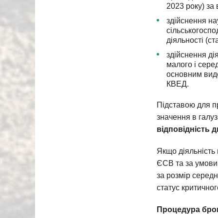
2023 року) за
здійснення на
сільськогоспо
діяльності (с
здійснення ді
малого і сере
основним видо
КВЕД.
Підставою для п
значення в галуз
відповідність 
Якщо діяльність 
ЄСВ та за умови
за розмір середн
статус критично
Процедура брон