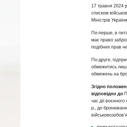
17 травня 2024 
списком військов
Міністрів Україн
По-перше, в пит
має право заброн
подібних прав не
По-друге, підпри
обмежитись лише 
обмежень на бро
Згідно положень
відповідно до
П
час дії воєнного
р., до бронюванн
військовозобов’я
яким встановл