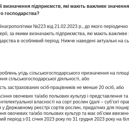
ії визначення підприємств, які мають важливе значення
ого господарства?
нагрополітики №223 від 21.02.2023 р., до якого періодично 
рії, за якими визначають підприємства, які мають важливе 
дарства в особливий період. Нижче наведені актуальні на с
роблень угідь сільськогосподарського призначення на площі
ня сільськогосподарської діяльності, або
ість застрахованих осіб-працівників не менше 20 осіб, або
сіння овочевих та/або польових культур і представлення та 
інтелектуальної власності на сорт рослин (далі – суб’єкт пра
 у Державному реєстрі сортів рослин, придатних для пошире
ння овочевих та/або польових культур та має об’єми ввезенн
ний період з 01 січня 2023 року по 31 грудня 2023 року на бі