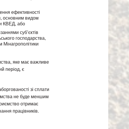
щення ефективності
и, основним видом
ки КВЕД, або
язаннями суб’єктів
ьського господарства,
м Мінагрополітики
мства, яке має важливе
й період, є
аборгованості зі сплати
иємства не буде меншим
дприємство отримає
ання працівників.