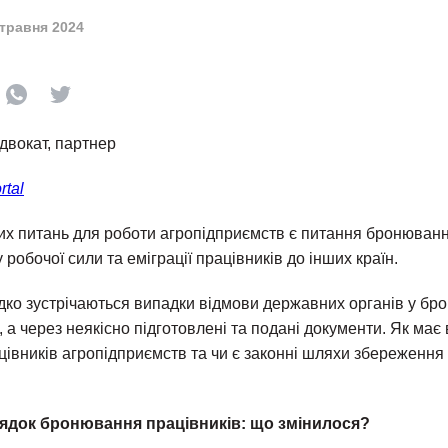
 травня 2024
двокат, партнер
rtal
их питань для роботи агропідприємств є питання бронюванн
у робочої сили та еміграції працівників до інших країн.
ідко зустрічаються випадки відмови державних органів у бр
а через неякісно підготовлені та подані документи. Як має
івників агропідприємств та чи є законні шляхи збереження 
ядок бронювання працівників: що змінилося?