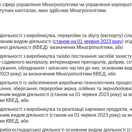
у сфері управління Мінагрополітики чи управління корпор
тутних капіталах, яких здійснює Мінагрополітики.
іяльності з виробництва, переробки та збуту (експорту) сіл
новним видом діяльності (
станом на 01 червня 2023 року
) зг
чної діяльності (КВЕД) визначених Мінагрополітики, або
іяльності з виробництва та/або постачання засобів захисту 
о садивного матеріалу, ветеринарних препаратів, добрив, сі
ткування, обладнання і запасних частин до них, основним ви
2023 року) за визначеним Мінагрополітики КВЕД, або
іяльності із забезпечення виробничо-технологічних процес
іння, зберігання, переробки зерна, олійних та зернобобових 
вним видом діяльності (станом на 01 червня 2023 року) за 
ки КВЕД, або
іяльності з виробництва та реалізації харчових продуктів, 
вним видом діяльності (станом на 01 червня 2023 року) за 
ки КВЕД, або
ибогосподарської діяльності основним видом діяльності (с