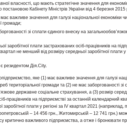
авної власності, що мають стратегічне значення для економі
 постановою Кабінету Міністрів України від 4 березня 2015 
має важливе значення для галузі національної економіки ч
ї громади;
аборгованості зі сплати єдиного внеску на загальнообов’язк
ьої заробітної плати застрахованих осіб-працівників на підп
вартал не менший від розміру середньої заробітної плати у р
є резидентом Дія.City.
опідприємство, яке (1) має важливе значення для галузі нац
еб територіальної громади та (2) не має заборгованості зі 
язкове державне соціальне страхування, а (3) розмір серед
іб-працівників на підприємстві за останній календарний кв
 заробітної плати у регіоні за IV квартал 2021 (наприклад, п
пропетровській – 14 456 грн., Житомирській – 12 741 грн.) м
су критично важливого підприємства, а отже і бронювати пр