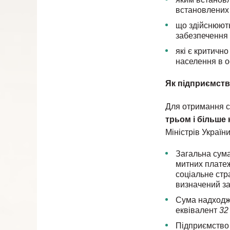
встановлених 
що здійснюють
забезпечення 
які є критичн
населення в о
Як підприємств
Для отримання с
трьом і більше
Міністрів України
Загальна сума
митних платеж
соціальне стр
визначений за
Сума надходже
еквівалент
32
Підприємство 