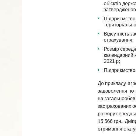
об’єктів держ
затвердженого
Підприємство 
територіально
Відсутність з
страхування;
Розмір середн
календарний к
2021 р;
Підприємство 
До прикладу, агр
задоволення потр
на загальнообов’
застрахованих ос
розміру середньої
15 566 грн., Дні
отримання стату