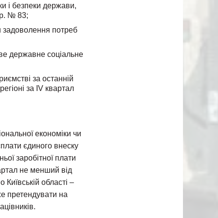
ки і безпеки держави,
р. № 83;
и задоволення потреб
ове державне соціальне
риємстві за останній
егіоні за IV квартал
іональної економіки чи
сплати єдиного внеску
ньої заробітної плати
артал не менший від
о Київській області –
оже претендувати на
ацівників.