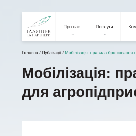
Про нас
Послуги
Ко
Головна
/
Публікації
/
Мобілізація: правила бронювання п
Мобілізація: п
для агропідпри