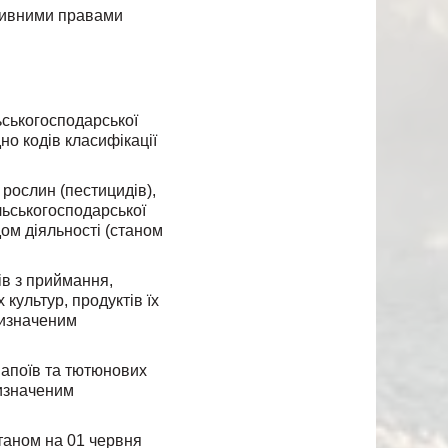
ативними правами
ьськогосподарської
ідно кодів класифікації
рослин (пестицидів),
льськогосподарської
дом діяльності (станом
ів з приймання,
культур, продуктів їх
визначеним
напоїв та тютюнових
визначеним
таном на 01 червня