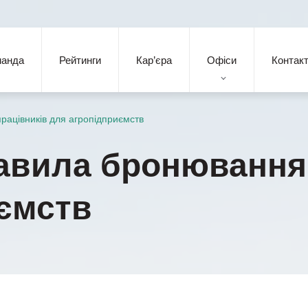
манда
Рейтинги
Кар’єра
Офіси
Контак
рацівників для агропідприємств
равила бронювання
ємств