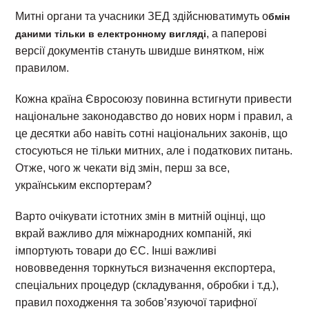
Митні органи та учасники ЗЕД здійснюватимуть о
бмін
, а паперові
даними тільки в електронному вигляді
версії документів стануть швидше винятком, ніж
правилом.
Кожна країна Євросоюзу повинна встигнути привести
національне законодавство до нових норм і правил, а
це десятки або навіть сотні національних законів, що
стосуються не тільки митних, але і податкових питань.
Отже, чого ж чекати від змін, перш за все,
українським експортерам?
Варто очікувати істотних змін в митній оцінці, що
вкрай важливо для міжнародних компаній, які
імпортують товари до ЄС. Інші важливі
нововведення торкнуться визначення експортера,
спеціальних процедур (складування, обробки і т.д.),
правил походження та зобов’язуючої тарифної