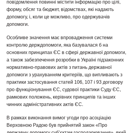
повідомлення повинні містити інформацію про цілі,
форму, обсяг та бюджет, відомствах, які надають
допомогу, і, коли це можливо, про одержувачів
допомоги.
Особливе значення має впровадження системи
контролю держдопомоги, яка базувалася б на
основних принципах ЄС в сфері державної допомоги,
а також забезпечення розробки в Україні підзаконних
нормативно-правових актів з питань державної
допомоги з урахуванням критеріїв, що випливають з
практики застосування статей 106, 107 і 93 договору
про функціонування ЄС, судової практики Суду ЄС,
рамкових положень, керівних принципів та інших
чинних адміністративних актів ЄС.
В рамках виконання вимог угоди про асоціацію
Верховною Радою був прийнятий закон «Про
державну допомогу суб’єктам господарювання», який