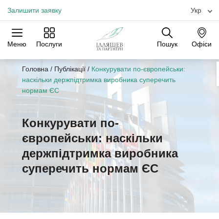
Залишити заявку
Укр
Меню
Послуги
Пошук
Офіси
Практики
Галузі
Офіси
Головна
/
Публікації
/
Конкурувати по-європейськи:
наскільки держпідтримка виробника суперечить
нормам ЄС
Конкурувати по-
європейськи: наскільки
держпідтримка виробника
суперечить нормам ЄС