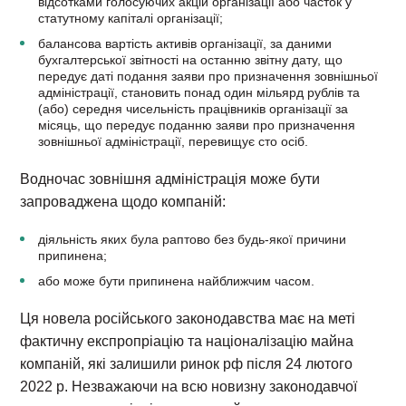
відсотками голосуючих акцій організації або часток у
статутному капіталі організації;
балансова вартість активів організації, за даними
бухгалтерської звітності на останню звітну дату, що
передує даті подання заяви про призначення зовнішньої
адміністрації, становить понад один мільярд рублів та
(або) середня чисельність працівників організації за
місяць, що передує поданню заяви про призначення
зовнішньої адміністрації, перевищує сто осіб.
Водночас зовнішня адміністрація може бути
запроваджена щодо компаній:
діяльність яких була раптово без будь-якої причини
припинена;
або може бути припинена найближчим часом.
Ця новела російського законодавства має на меті
фактичну експропріацію та націоналізацію майна
компаній, які залишили ринок рф після 24 лютого
2022 р. Незважаючи на всю новизну законодавчої