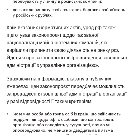
перебувають у лізингу в російських компаній;
дозволила виплату своїх валютних боргових зобов’язань
у російських рублях.
Крім вказаних нормативних актів, уряд рф також
підготував законопроєкт щодо так званої
націоналізації майна іноземних компаній, які
вирішили припинити свою діяльність на ринку рф.
Йдеться про законопроєкт «Про введення зовнішньої
адміністрації з управління організацією».
Зважаючи на інформацію, вказану в публічних
джерелах, цей законопроєкт передбачає можливість
запровадження зовнішньої адміністрації в організації
у разі відповідності її таким критеріям:
іноземна особа або група осіб із країн, що здійснюють
недружні дії щодо рф, є особами, що контролюють
організацію або володіють у сукупності, прямо чи
опосередковано, не менш ніж двадцятьма п’ятьма