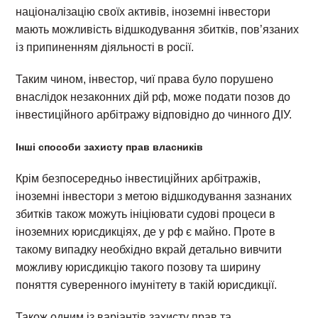
націоналізацію своїх активів, іноземні інвестори
мають можливість відшкодування збитків, пов’язаних
із припиненням діяльності в росії.
Таким чином, інвестор, чиї права було порушено
внаслідок незаконних дій рф, може подати позов до
інвестиційного арбітражу відповідно до чинного ДІУ.
Інші способи захисту прав власників
Крім безпосередньо інвестиційних арбітражів,
іноземні інвестори з метою відшкодування зазнаних
збитків також можуть ініціювати судові процеси в
іноземних юрисдикціях, де у рф є майно. Проте в
такому випадку необхідно вкрай детально вивчити
можливу юрисдикцію такого позову та ширину
поняття суверенного імунітету в такій юрисдикції.
Також одним із варіантів захисту прав та