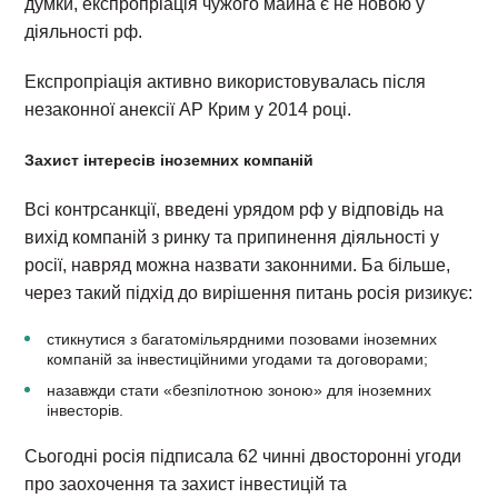
думки, експропріація чужого майна є не новою у
діяльності рф.
Експропріація активно використовувалась після
незаконної анексії АР Крим у 2014 році.
Захист інтересів іноземних компаній
Всі контрсанкції, введені урядом рф у відповідь на
вихід компаній з ринку та припинення діяльності у
росії, навряд можна назвати законними. Ба більше,
через такий підхід до вирішення питань росія ризикує:
стикнутися з багатомільярдними позовами іноземних
компаній за інвестиційними угодами та договорами;
назавжди стати «безпілотною зоною» для іноземних
інвесторів.
Сьогодні росія підписала 62 чинні двосторонні угоди
про заохочення та захист інвестицій та