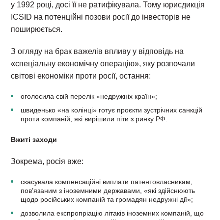
у 1992 році, досі її не ратифікувала. Тому юрисдикція
ICSID на потенційні позови росії до інвесторів не
поширюється.
З огляду на брак важелів впливу у відповідь на
«спеціальну економічну операцію», яку розпочали
світові економіки проти росії, остання:
оголосила свій перелік «недружніх країн»;
швиденько «на колінці» готує проєкти зустрічних санкцій
проти компаній, які вирішили піти з ринку РФ.
Вжиті заходи
Зокрема, росія вже:
скасувала компенсаційні виплати патентовласникам,
пов’язаним з іноземними державами, «які здійснюють
щодо російських компаній та громадян недружні дії»;
дозволила експропріацію літаків іноземних компаній, що