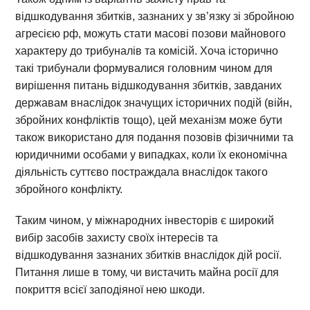
відшкодування збитків, зазнаних у зв’язку зі збройною
агресією рф, можуть стати масові позови майнового
характеру до трибуналів та комісій. Хоча історично
такі трибунали формувалися головним чином для
вирішення питань відшкодування збитків, завданих
державам внаслідок значущих історичних подій (війн,
збройних конфліктів тощо), цей механізм може бути
також використано для подання позовів фізичними та
юридичними особами у випадках, коли їх економічна
діяльність суттєво постраждала внаслідок такого
збройного конфлікту.
Таким чином, у міжнародних інвесторів є широкий
вибір засобів захисту своїх інтересів та
відшкодування зазнаних збитків внаслідок дій росії.
Питання лише в тому, чи вистачить майна росії для
покриття всієї заподіяної нею шкоди.