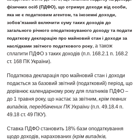
фізичних осіб (ПДФО), що отримує доходи від особи,
яка не є податковим агентом, та іноземні доходи,
зобов’язаний включити суму таких доходів до
загального річного оподатковуваного доходу та подати
податкову декларацію про майновий стан і доходи за
, а також
наслідками звітного податкового року
сплатити ПДФО з таких доходів (п.п. 168.2.1 п. 168.2
ст. 168 ПК України).
Податкова декларація про майновий стан і доходи
подається за базовий звітний (податковий) період, що
дорівнює календарному року для платників ПДФО –
до 1 травня року, що настає за звітним,
крім певних
випадків, передбачених ПК України
(п.п. 49.18.4 п.
49.18 ст. 49 ПКУ)
.
Ставка ПДФО становить 18% бази оподаткування
щодо доходів, нарахованих
(крім випадків,