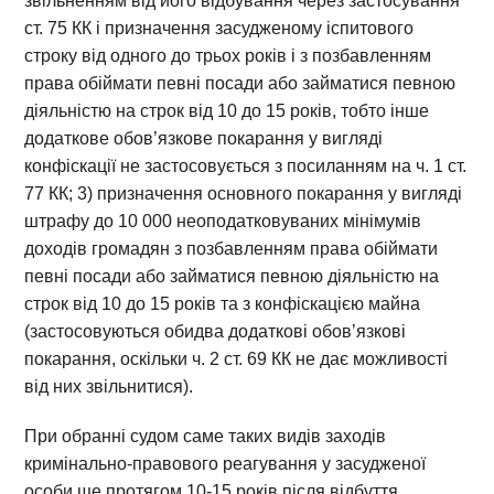
звільненням від його відбування через застосування
ст. 75 КК і призначення засудженому іспитового
строку від одного до трьох років і з позбавленням
права обіймати певні посади або займатися певною
діяльністю на строк від 10 до 15 років, тобто інше
додаткове обов’язкове покарання у вигляді
конфіскації не застосовується з посиланням на ч. 1 ст.
77 КК; 3) призначення основного покарання у вигляді
штрафу до 10 000 неоподатковуваних мінімумів
доходів громадян з позбавленням права обіймати
певні посади або займатися певною діяльністю на
строк від 10 до 15 років та з конфіскацією майна
(застосовуються обидва додаткові обов’язкові
покарання, оскільки ч. 2 ст. 69 КК не дає можливості
від них звільнитися).
При обранні судом саме таких видів заходів
кримінально-правового реагування у засудженої
особи ще протягом 10-15 років після відбуття