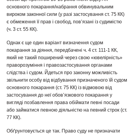
основного покарання/набрання обвинувальним
вироком законної сили (у разі застосування ст. 75 КК)
є обмеження її прав і свобод, пов’язані із судимістю
(ч. 3 ст. 55 КК).
Однак є ще один варіант визначення судом
покарання за діяння, передбачені ч. 4 ст. 111-1 КК,
який не такий поширений через свою «ювелірність»
праворозуміння і правозастосування органами
слідства і судом. Йдеться про законну можливість
звільнити особу від відбування призначеного їй судом
основного покарання (ст. 75 КК) із відмовою від
застосування до неї обов’язкового покарання у
вигляді позбавлення права обіймати певні посади
або займатися певною діяльністю на певний строк (ст.
77 КК).
Обґрунтовується це так. Право суду не призначати