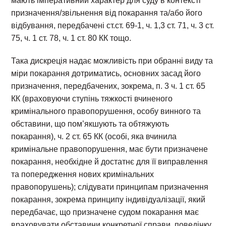
мають імперативний характер для суду в контексті
призначення/звільнення від покарання та/або його
відбування, передбачені ст.ст. 69-1, ч. 1,3 ст. 71, ч. 3 ст.
75, ч. 1 ст. 78, ч. 1 ст. 80 КК тощо.
Така дискреція надає можливість при обранні виду та
міри покарання дотриматись, основних засад його
призначення, передбачених, зокрема, п. 3 ч. 1 ст. 65
КК (враховуючи ступінь тяжкості вчиненого
кримінального правопорушення, особу винного та
обставини, що пом’якшують та обтяжують
покарання), ч. 2 ст. 65 КК (особі, яка вчинила
кримінальне правопорушення, має бути призначене
покарання, необхідне й достатнє для її виправлення
та попередження нових кримінальних
правопорушень); слідувати принципам призначення
покарання, зокрема принципу індивідуалізації, який
передбачає, що призначене судом покарання має
враховувати обставини конкретної справи, поведінку