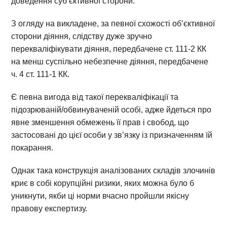
доведення суб’єктивної сторони.
З огляду на викладене, за певної схожості об’єктивної
сторони діяння, слідству дуже зручно
перекваліфікувати діяння, передбачене ст. 111-2 КК
на менш суспільно небезпечне діяння, передбачене
ч. 4 ст. 111-1 КК.
Є певна вигода від такої перекваліфікації та
підозрюваній/обвинуваченій особі, адже йдеться про
явне зменшення обмежень її прав і свобод, що
застосовані до цієї особи у зв’язку із призначенням їй
покарання.
Однак така конструкція аналізованих складів злочинів
криє в собі корупційні ризики, яких можна було б
уникнути, якби ці норми вчасно пройшли якісну
правову експертизу.