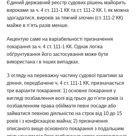
Єдиний державний реєстр судових рішень майорить
вироками за ч. 4 ст. 111-1 КК та ст. 111-2 КК. І, як можна
здогадатися, вироків за тяжчий злочин (ст. 111-2 КК)
майже в п’ять разів менше.
Акцентую саме на варіабельності призначення
покарання за ч. 4 ст. 111-1 КК. Однак логіка
обґрунтування його застосування може бути
використана і в інших випадках.
З огляду на переважну частину судової практики за
діяння, передбачене ч. 4 ст. 111-1 КК, призначається
три варіанти покарання: 1) основне покарання у
вигляді позбавлення волі від трьох до п’яти років із
позбавленням права обіймати певні посади або
займатися певною діяльністю на строк від 10 до 15
років і з конфіскацією майна; 2) призначення
описаного вище основного покарання з подальшим