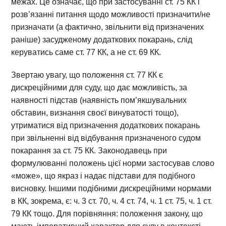
межах. Це означає, що при застосуванні ст. 75 КК і
розв’язанні питання щодо можливості призначити/не
призначати (а фактично, звільнити від призначених
раніше) засудженому додаткових покарань, слід
керуватись саме ст. 77 КК, а не ст. 69 КК.
Звертаю увагу, що положення ст. 77 КК є
дискреційними для суду, що дає можливість, за
наявності підстав (наявність пом’якшувальних
обставин, визнання своєї винуватості тощо),
утриматися від призначення додаткових покарань
при звільненні від відбування призначеного судом
покарання за ст. 75 КК. Законодавець при
формулюванні положень цієї норми застосував слово
«може», що якраз і надає підстави для подібного
висновку. Іншими подібними дискреційними нормами
в КК, зокрема, є: ч. 3 ст. 70, ч. 4 ст. 74, ч. 1 ст. 75, ч. 1 ст.
79 КК тощо. Для порівняння: положення закону, що