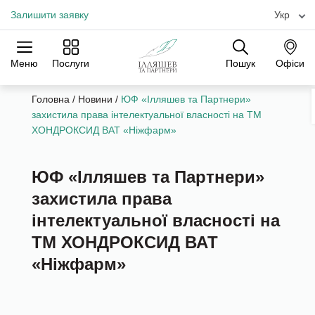
Залишити заявку
Укр
Меню
Послуги
Пошук
Офіси
Практики
Галузі
Офіси
Головна
/
Новини
/
ЮФ «Ілляшев та Партнери»
захистила права інтелектуальної власності на ТМ
ХОНДРОКСИД ВАТ «Ніжфарм»
ЮФ «Ілляшев та Партнери»
захистила права
інтелектуальної власності на
ТМ ХОНДРОКСИД ВАТ
«Ніжфарм»