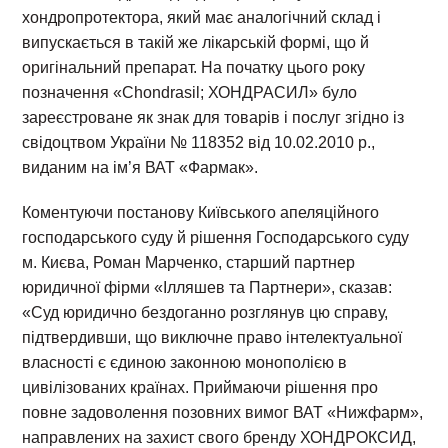
хондропротектора, який має аналогічний склад і
випускається в такій же лікарській формі, що й
оригінальний препарат. На початку цього року
позначення «Chondrasil; ХОНДРАСИЛ» було
зареєстроване як знак для товарів і послуг згідно із
свідоцтвом України № 118352 від 10.02.2010 р.,
виданим на ім’я ВАТ «Фармак».
Коментуючи постанову Київського апеляційного
господарського суду й рішення Господарського суду
м. Києва, Роман Марченко, старший партнер
юридичної фірми «Ілляшев та Партнери», сказав:
«Суд юридично бездоганно розглянув цю справу,
підтвердивши, що виключне право інтелектуальної
власності є єдиною законною монополією в
цивілізованих країнах. Приймаючи рішення про
повне задоволення позовних вимог ВАТ «Нижфарм»,
направлених на захист свого бренду ХОНДРОКСИД,