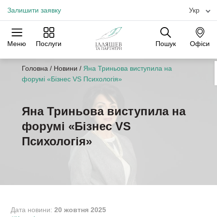
Залишити заявку
Укр
Меню
Послуги
Пошук
Офіси
Практики
Галузі
Офіси
Головна
/
Новини
/
Яна Триньова виступила на
форумі «Бізнес VS Психологія»
Яна Триньова виступила на
форумі «Бізнес VS
Психологія»
Дата новини:
20 жовтня 2025