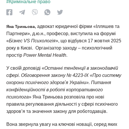
#Кримінальне право
адвокат юридичної фірми «Ілляшев та
Яна Триньова,
Партнери», д.ю.н., професор, виступила на форумі
«
Бізнес VS Психологія
», що відбувся 17 жовтня 2025
року в Києві. Організатор заходу – психологічний
простір
Power Mental Health
.
У своїй доповіді «
Останні тенденції в законодавчій
сфері. Обговорення закону № 4223-IX
«
Про систему
охорони психічного здоровʼя України
»
. Питання
конфіденційності в роботі корпоративного
психолог
а
» Яна Триньова розповіла про нові
правила регулювання діяльності у сфері психічного
здоров’я та значення закону для роботодавців.
Вона звернула увагу на ключові новації, серед яких