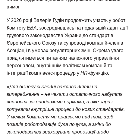
вимог.
У 2026 році Валерія Гудій продовжить участь у роботі
Комітету
EBA
, зосередившись на подальшій адаптації
трудового законодавства України до стандартів
Європейського Союзу та супроводі компаній-членів
Асоціації в умовах регуляторних змін. Окрема увага
приділятиметься питанням належного управління
персоналом, внутрішнім політикам компаній та
інтеграції комплаєнс-процедур у
HR
-функцію.
«Для бізнесу сьогодні важливо діяти на
випередження
–
не чекати остаточного набуття
чинності законодавчими нормами, а вже зараз
готувати внутрішні процеси до нових стандартів.
У межах Комітету ми працюємо над тим, щоб
позиція роботодавців була почута, а зміни до
законодавства враховували пропозиції щодо