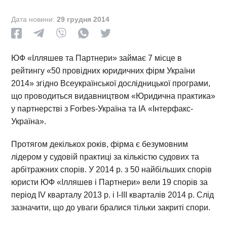
Дата новини:
29 грудня 2014
ЮФ «Ілляшев та Партнери» займає 7 місце в
рейтингу «50 провідних юридичних фірм України
2014» згідно Всеукраїнської дослідницької програми,
що проводиться видавництвом «Юридична практика»
у партнерстві з Forbes-Україна та ІА «Інтерфакс-
Україна».
Протягом декількох років, фірма є безумовним
лідером у судовій практиці за кількістю судових та
арбітражних спорів. У 2014 р. з 50 найбільших спорів
юристи ЮФ «Ілляшев і Партнери» вели 19 спорів за
період IV кварталу 2013 р. і I-III кварталів 2014 р. Слід
зазначити, що до уваги бралися тільки закриті спори.