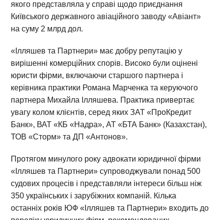
якого представляла у справі щодо приєднання
Київського державного авіаційного заводу «Авіант»
на суму 2 млрд дол.
«Ілляшев та Партнери» має добру репутацію у
вирішенні комерційних спорів. Високо були оцінені
юристи фірми, включаючи старшого партнера і
керівника практики Романа Марченка та керуючого
партнера Михайла Ілляшева. Практика привертає
увагу колом клієнтів, серед яких ЗАТ «ПроКредит
Банк», ВАТ «КБ «Надра», АТ «БТА Банк» (Казахстан),
ТОВ «Сторм» та ДП «Антонов».
Протягом минулого року адвокати юридичної фірми
«Ілляшев та Партнери» супроводжували понад 500
судових процесів і представляли інтереси більш ніж
350 українських і зарубіжних компаній. Кілька
останніх років ЮФ «Ілляшев та Партнери» входить до