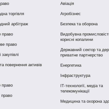
право
Авіація
дна торгівля
Агробізнес
дний арбітраж
Безпека та оборона
 право
Видобувна промисловість
корисні копалини
ве право
Державний сектор та дер
 закупівлі
приватне партнерство
та повернення активів
Енергетика
Інфраструктура
 право
ІТ-технології, медіа та
телекомунікації
 право
Медицина та охорона здо