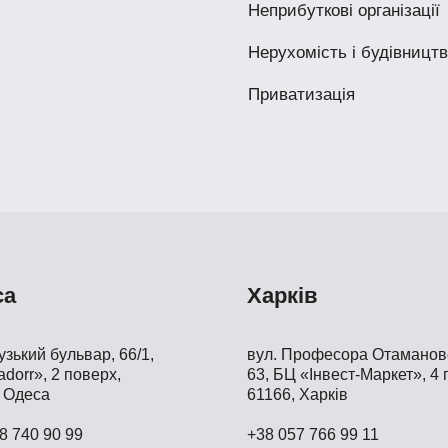
Неприбуткові організації
Нерухомість і будівницт
Приватизація
са
Харків
зький бульвар, 66/1,
вул. Професора Отамановс
dorr», 2 поверх,
63, БЦ «Інвест-Маркет», 4 
 Одеса
61166, Харків
8 740 90 99
+38 057 766 99 11