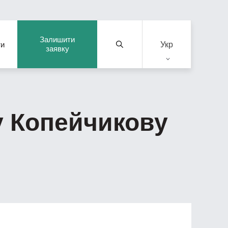
Залишити
Укр
ти
заявку
у Копейчикову