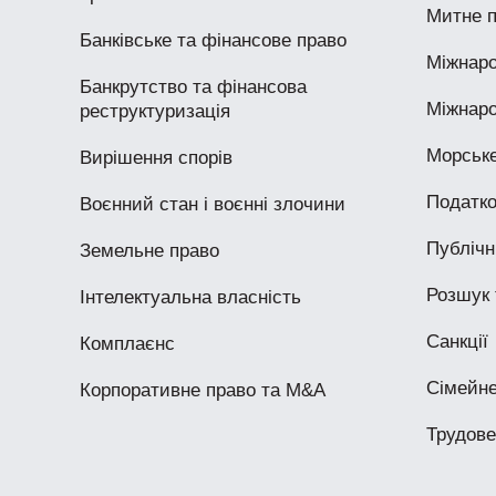
Митне 
Банківське та фінансове право
Міжнаро
Банкрутство та фінансова
Міжнаро
реструктуризація
Морське
Вирішення спорів
Податко
Воєнний стан і воєнні злочини
Публічні
Земельне право
Розшук 
Інтелектуальна власність
Санкції
Комплаєнс
Сімейне
Корпоративне право та M&A
Трудове