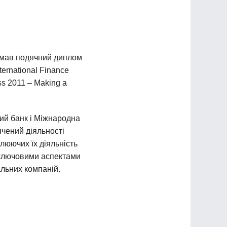
имав подячний диплом
ternational Finance
ss 2011 – Making а
вий банк і Міжнародна
ячений діяльності
люючих їх діяльність
а ключовими аспектами
льних компаній.