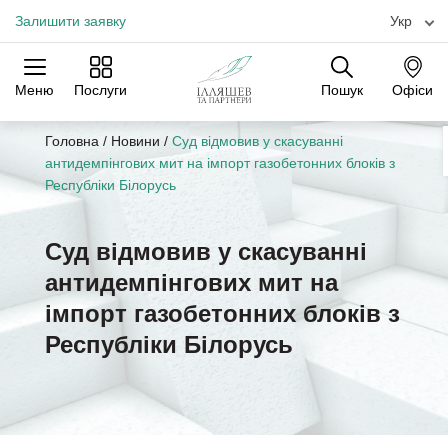
Залишити заявку
Укр
Меню
Послуги
Пошук
Офіси
Практики
Галузі
Офіси
Головна
/
Новини
/
Суд відмовив у скасуванні
антидемпінгових мит на імпорт газобетонних блоків з
Республіки Білорусь
Суд відмовив у скасуванні
антидемпінгових мит на
імпорт газобетонних блоків з
Республіки Білорусь