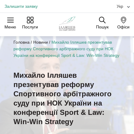
Залишити заявку
Укр
Меню
Послуги
Пошук
Офіси
Практики
Галузі
Офіси
Головна
/
Новини
/
Михайло Ілляшев презентував
реформу Спортивного арбітражного суду при НОК
України на конференції Sport & Law: Win-Win Strategy
Михайло Ілляшев
презентував реформу
Спортивного арбітражного
суду при НОК України на
конференції Sport & Law:
Win-Win Strategy