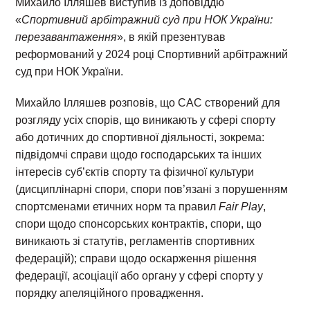
Михайло Ілляшев виступив із доповіддю
«
Спортивний арбітражний суд при НОК
України:
перезавантаження
», в якій презентував
реформований у 2024 році Спортивний арбітражний
суд при НОК України.
Михайло Ілляшев розповів, що САС створений для
розгляду усіх спорів, що виникають у сфері спорту
або дотичних до спортивної діяльності, зокрема:
підвідомчі справи щодо господарських та інших
інтересів суб’єктів спорту та фізичної культури
(дисциплінарні спори, спори пов’язані з порушенням
спортсменами етичних норм та правил
Fair Play
,
спори щодо спонсорських контрактів, спори, що
виникають зі статутів, регламентів спортивних
федерацій); справи щодо оскарження рішення
федерації, асоціації або органу у сфері спорту у
порядку апеляційного провадження.