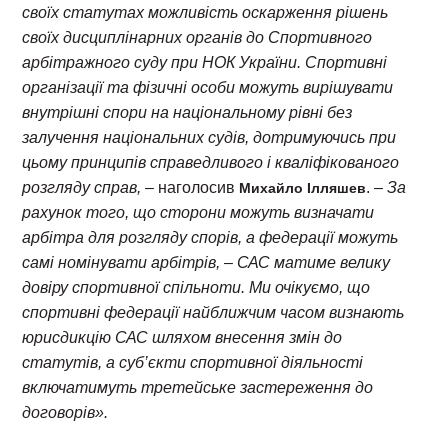
своїх статутах можливість оскарження рішень
своїх дисциплінарних органів до Спортивного
арбітражного суду при НОК України. Спортивні
організації та фізичні особи можуть вирішувати
внутрішні спори на національному рівні без
залучення національних судів, дотримуючись при
цьому принципів справедливого і кваліфікованого
розгляду справ, –
наголосив
. –
За
Михайло Ілляшев
рахунок того, що сторони можуть визначати
арбітра для розгляду спорів, а федерації можуть
самі номінувати арбітрів, – САС матиме велику
довіру спортивної спільноти. Ми очікуємо, що
спортивні федерації найближчим часом визнають
юрисдикцію САС шляхом внесення змін до
статутів, а суб’єкти спортивної діяльності
включатимуть третейське застереження до
договорів».