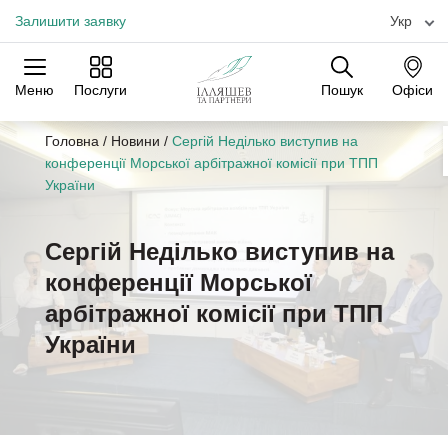
Залишити заявку
Укр
Меню
Послуги
Пошук
Офіси
Практики
Галузі
Офіси
Головна
/
Новини
/
Сергій Неділько виступив на
конференції Морської арбітражної комісії при ТПП
України
Сергій Неділько виступив на
конференції Морської
арбітражної комісії при ТПП
України