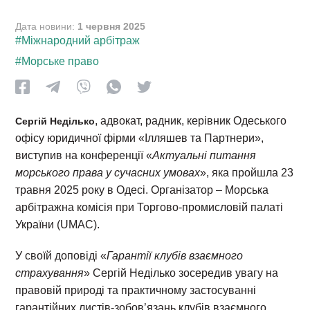
Дата новини:
1 червня 2025
#Міжнародний арбітраж
#Морське право
, адвокат, радник, керівник Одеського
Сергій Неділько
офісу юридичної фірми «Ілляшев та Партнери»,
виступив на конференції «
Актуальні питання
морського права у сучасних умовах
», яка пройшла 23
травня 2025 року в Одесі. Організатор – Морська
арбітражна комісія при Торгово-промисловій палаті
України (UMAC).
У своїй доповіді «
Гарантії клубів взаємного
страхування
» Сергій Неділько зосередив увагу на
правовій природі та практичному застосуванні
гарантійних листів-зобов’язань клубів взаємного