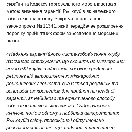
України та Кодексу торговельного мореплавства з
метою визнання гарантій P&I клубів як належного
забезпечення позову. Зокрема, йшлося про
законопроєкт № 11341, який передбачає розширення
переліку прийнятних форм забезпечення морських
вимог.
«Надання гарантійного листа-зобов’язання клубу
взаємного страхування, що входить до Міжнародної
групи P&I клубів та/або має високий кредитний
рейтинг від авторитетних міжнародних
рейтингових агентств, вбачається розумним та
виправданим критерієм для прийняття клубної
гарантії, як надійного та ефективного способу
забезпечення морської вимоги. Судновласники,
купуючи поліс в одному з найбільш авторитетних
P&I клубів світу, правомірно і обґрунтовано
розраховують на те, що надання гарантійного