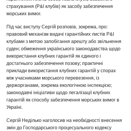
страхування (P&I клубів) як засобу забезпечення
морських вимог.
Під час виступу Сергій розповів, зокрема, про:
правовий механізм видачі гарантійних листів P&I
клубами з метою запобігання арешту або звільнення
суден; обмеження українського законодавства щодо
використання клубних гарантій як єдиного і
достатнього забезпечення позову; практичні
приклади використання клубних гарантій у спорах
між учасниками морського перевезення, із
держорганами, зокрема екологічною інспекцією;
законодавчі ініціативи щодо легалізації клубних
гарантій як способу забезпечення морських вимог в
Україні.
Сергій Неділько наголосив на необхідності внесення
змін до Господарського процесуального кодексу