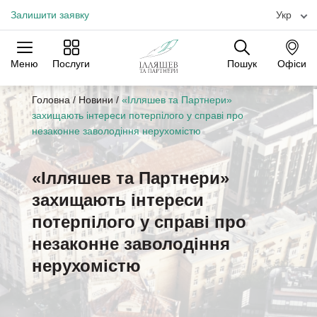
Залишити заявку
Укр
Меню
Послуги
Пошук
Офіси
Практики
Галузі
Офіси
Головна
/
Новини
/
«Ілляшев та Партнери»
захищають інтереси потерпілого у справі про
незаконне заволодіння нерухомістю
«Ілляшев та Партнери»
захищають інтереси
потерпілого у справі про
незаконне заволодіння
нерухомістю