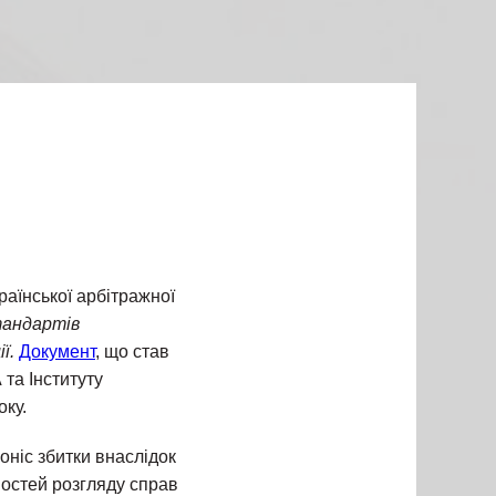
раїнської арбітражної
тандартів
ї.
Документ
, що став
 та Інституту
оку.
поніс збитки внаслідок
востей розгляду справ