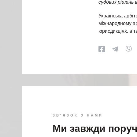
судових рішень 
Українська арбіт
міжнародному ар
юрисдикціях, а т
ЗВ'ЯЗОК З НАМИ
Ми завжди пору