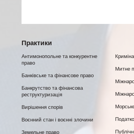
Практики
Антимонопольне та конкурентне
Криміна
право
Митне 
Банківське та фінансове право
Міжнаро
Банкрутство та фінансова
Міжнаро
реструктуризація
Морське
Вирішення спорів
Податко
Воєнний стан і воєнні злочини
Публічні
Земельне право