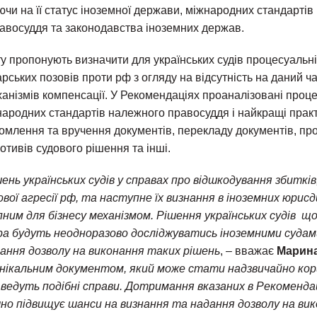
чи на її статус іноземної держави, міжнародних стандарті
авосуддя та законодавства іноземних держав.
у пропонують визначити для українських судів процесуальні
рських позовів проти рф з огляду на відсутність на даний ча
анізмів компенсації. У Рекомендаціях проаналізовані проц
ародних стандартів належного правосуддя і найкращі практ
омлення та вручення документів, перекладу документів, про
тивів судового рішення та інші.
нь українських судів у справах про відшкодування збитків
ової агресії рф, та наступне їх визнання в іноземних юри
ним для бізнесу механізмом. Рішення українських судів щ
а будуть неодноразово досліджуватись іноземними судам
ання дозволу на виконання таких рішень
, – вважає
Марин
унікальним документом, який може стати надзвичайно кор
кі ведуть подібні справи. Дотримання вказаних в Рекоменд
но підвищує шанси на визнання та надання дозволу на вик