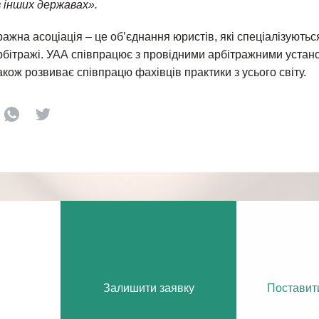
в інших державах».
ражна асоціація – це об’єднання юристів, які спеціалізуються
бітражі. УАА співпрацює з провідними арбітражними устано
акож розвиває співпрацю фахівців практики з усього світу.
Залишити заявку
Поставит
ч