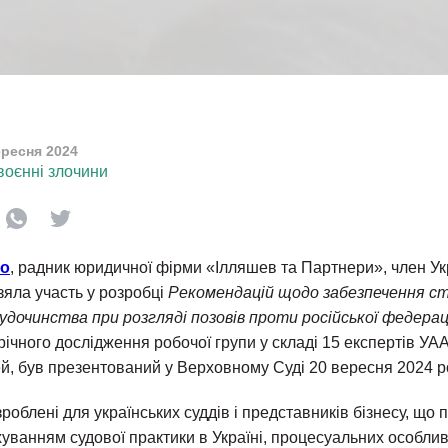
ересня 2024
воєнні злочини
ко
, радник юридичної фірми «Ілляшев та Партнери», член Ук
взяла участь у розробці
Рекомендацій щодо забезпечення с
удочинства при розгляді позовів проти російської федераці
ічного дослідження робочої групи у складі 15 експертів УАА
й, був презентований у Верховному Суді 20 вересня 2024 р
роблені для українських суддів і представників бізнесу, що 
ахуванням судової практики в Україні, процесуальних особли