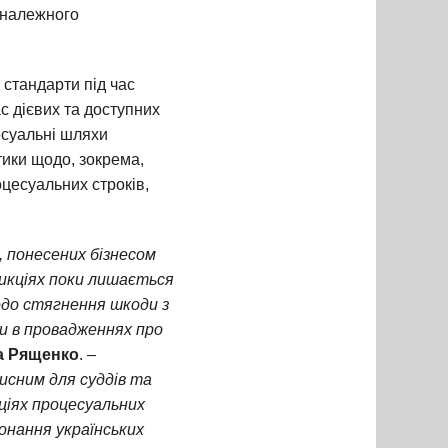
в належного
 стандарти під час
с дієвих та доступних
есуальні шляхи
ики щодо, зокрема,
цесуальних строків,
, понесених бізнесом
сдикціях поки лишається
одо стягнення шкоди з
и в провадженнях про
а Рященко
. –
исним для суддів та
аціях процесуальних
онання українських