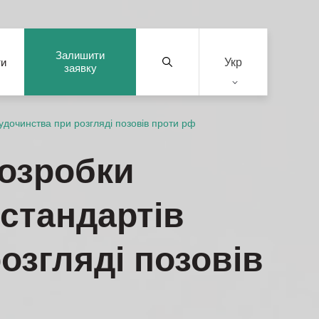
Залишити
Укр
ти
заявку
дочинства при розгляді позовів проти рф
озробки
стандартів
озгляді позовів