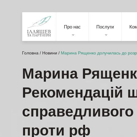
Про нас
Послуги
Ко
Головна
/
Новини
/
Марина Рященко долучилась до розро
Марина Рященк
Рекомендацій щ
справедливого 
проти рф