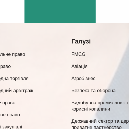
Галузі
льне право
FMCG
право
Авіація
дна торгівля
Агробізнес
дний арбітраж
Безпека та оборона
 право
Видобувна промисловість
корисні копалини
ве право
Державний сектор та дер
 закупівлі
приватне партнерство