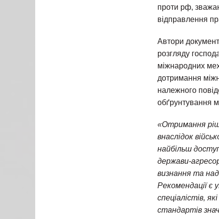
проти рф, зважаю
відправлення пр
Автори документ
розгляду господа
міжнародних мех
дотримання міжн
належного повід
обґрунтування мо
«Отримання ріше
внаслідок військ
найбільш доступ
держави-агресор
визнання та над
Рекомендації є 
спеціалістів, я
стандартів знач