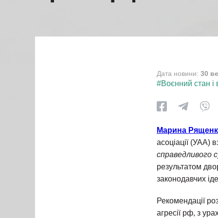
Дата новини:
30 в
#Воєнний стан і 
Марина Рящен
асоціації (УАА) 
справедливого с
результатом двор
законодавчих іде
Рекомендації роз
агресії рф, з ур