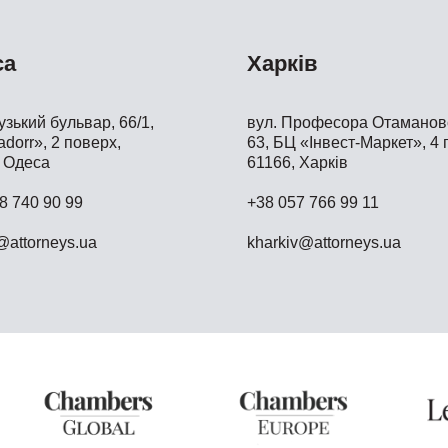
са
Харків
зький бульвар, 66/1,
вул. Професора Отамановс
dorr», 2 поверх,
63, БЦ «Інвест-Маркет», 4 
 Одеса
61166, Харків
8 740 90 99
+38 057 766 99 11
attorneys.ua
kharkiv@attorneys.ua