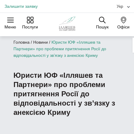
Залишити заявку
Укр
Меню
Послуги
Пошук
Офіси
Практики
Галузі
Офіси
Головна
/
Новини
/
Юристи ЮФ «Ілляшев та
Партнери» про проблеми притягнення Росії до
відповідальності у зв’язку з анексією Криму
Юристи ЮФ «Ілляшев та
Партнери» про проблеми
притягнення Росії до
відповідальності у зв’язку з
анексією Криму