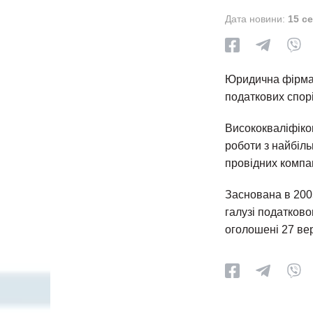
Дата новини:
15 с
Юридична фірма 
податкових спорі
Висококваліфіко
роботи з найбіл
провідних компа
Заснована в 200
галузі податков
оголошені 27 вер