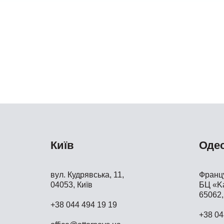
Київ
Оде
вул. Кудрявська, 11,
Францу
04053, Київ
БЦ «Ka
65062,
+38 044 494 19 19
+38 04