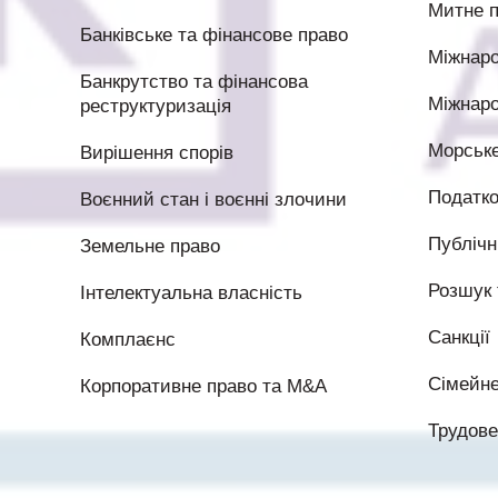
Митне 
Банківське та фінансове право
Міжнаро
Банкрутство та фінансова
Міжнаро
реструктуризація
Морське
Вирішення спорів
Податко
Воєнний стан і воєнні злочини
Публічні
Земельне право
Розшук 
Інтелектуальна власність
Санкції
Комплаєнс
Сімейне
Корпоративне право та M&A
Трудове