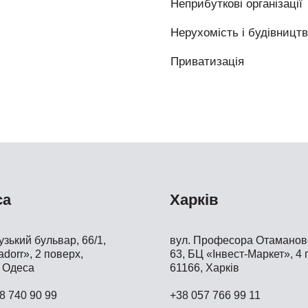
Неприбуткові організації
Нерухомість і будівницт
Приватизація
са
Харків
зький бульвар, 66/1,
вул. Професора Отамановс
dorr», 2 поверх,
63, БЦ «Інвест-Маркет», 4 
 Одеса
61166, Харків
8 740 90 99
+38 057 766 99 11