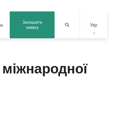
Залишити
Укр
ти
заявку
 міжнародної