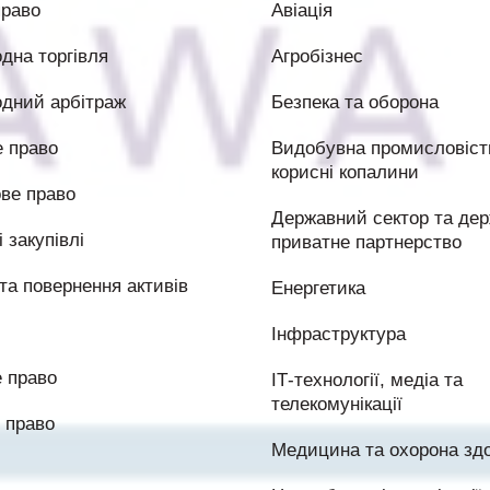
право
Авіація
дна торгівля
Агробізнес
дний арбітраж
Безпека та оборона
 право
Видобувна промисловість
корисні копалини
ве право
Державний сектор та дер
 закупівлі
приватне партнерство
та повернення активів
Енергетика
Інфраструктура
 право
ІТ-технології, медіа та
телекомунікації
 право
Медицина та охорона здо