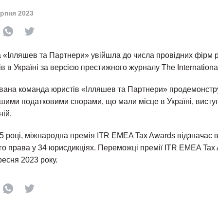
ерпня 2023
«Ілляшев та Партнери» увійшла до числа провідних фірм р
в в Україні за версією престижного журналу The Internationa
вана команда юристів «Ілляшев та Партнери» продемонстр
ьшими податковими спорами, що мали місце в Україні, висту
ній.
5 році, міжнародна премія ITR EMEA Tax Awards відзначає в
ого права у 34 юрисдикціях. Переможці премії ITR EMEA Tax
есня 2023 року.