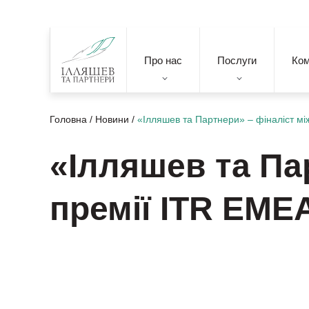
Про нас
Послуги
Ко
Головна
/
Новини
/
«Ілляшев та Партнери» – фіналіст мі
«Ілляшев та Па
премії ITR EME