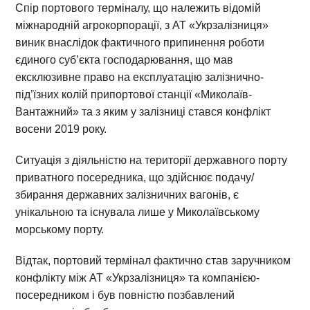
Спір портового терміналу, що належить відомій
міжнародній агрокорпорації, з АТ «Укрзалізниця»
виник внаслідок фактичного припинення роботи
єдиного суб’єкта господарювання, що мав
ексклюзивне право на експлуатацію залізнично-
під’їзних колій припортової станції «Миколаїв-
Вантажний» та з яким у залізниці стався конфлікт
восени 2019 року.
Ситуація з діяльністю на території державного порту
приватного посередника, що здійснює подачу/
збирання державних залізничних вагонів, є
унікальною та існувала лише у Миколаївському
морському порту.
Відтак, портовий термінал фактично став заручником
конфлікту між АТ «Укрзалізниця» та компанією-
посередником і був повністю позбавлений