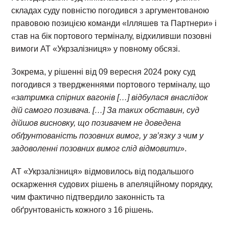
складах суду повністю погодився з аргументованою
правовою позицією команди «Ілляшев та Партнери» і
став на бік портового терміналу, відхиливши позовні
вимоги АТ «Укрзалізниця» у повному обсязі.
Зокрема, у рішенні від 09 вересня 2024 року суд
погодився з твердженнями портового терміналу, що
«затримка спірних вагонів […] відбулася внаслідок
дій самого позивача. […] За таких обставин, суд
дійшов висновку, що позивачем не доведена
обґрунтованість позовних вимог, у зв’язку з чим у
задоволенні позовних вимог слід відмовити
».
АТ «Укрзалізниця» відмовилось від подальшого
оскарження судових рішень в апеляційному порядку,
чим фактично підтвердило законність та
обґрунтованість кожного з 16 рішень.