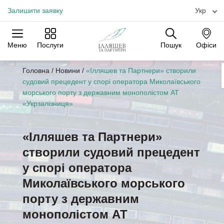
Залишити заявку
Укр
Меню
Послуги
Пошук
Офіси
Практики
Галузі
Офіси
Головна
/
Новини
/
«Ілляшев та Партнери» створили
судовий прецедент у спорі оператора Миколаївського
морського порту з державним монополістом АТ
«Укрзалізниця»
«Ілляшев та Партнери»
створили судовий прецедент
у спорі оператора
Миколаївського морського
порту з державним
монополістом АТ