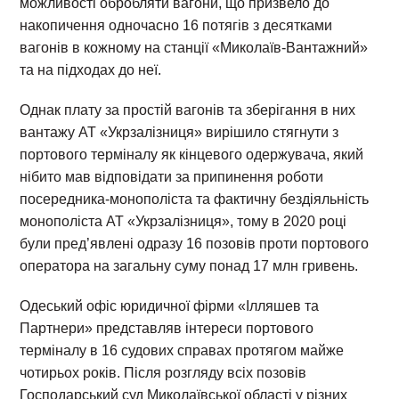
можливості обробляти вагони, що призвело до
накопичення одночасно 16 потягів з десятками
вагонів в кожному на станції «Миколаїв-Вантажний»
та на підходах до неї.
Однак плату за простій вагонів та зберігання в них
вантажу АТ «Укрзалізниця» вирішило стягнути з
портового терміналу як кінцевого одержувача, який
нібито мав відповідати за припинення роботи
посередника-монополіста та фактичну бездіяльність
монополіста АТ «Укрзалізниця», тому в 2020 році
були пред’явлені одразу 16 позовів проти портового
оператора на загальну суму понад 17 млн гривень.
Одеський офіс юридичної фірми «Ілляшев та
Партнери» представляв інтереси портового
терміналу в 16 судових справах протягом майже
чотирьох років. Після розгляду всіх позовів
Господарський суд Миколаївської області у різних