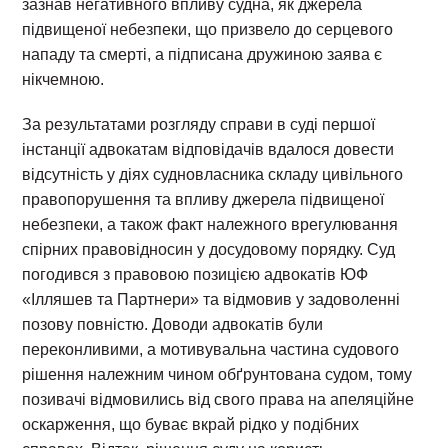
зазнав негативного впливу судна, як джерела
підвищеної небезпеки, що призвело до серцевого
нападу та смерті, а підписана дружиною заява є
нікчемною.
За результатами розгляду справи в суді першої
інстанції адвокатам відповідачів вдалося довести
відсутність у діях судновласника складу цивільного
правопорушення та впливу джерела підвищеної
небезпеки, а також факт належного врегулювання
спірних правовідносин у досудовому порядку. Суд
погодився з правовою позицією адвокатів ЮФ
«Ілляшев та Партнери» та відмовив у задоволенні
позову повністю. Доводи адвокатів були
переконливими, а мотивувальна частина судового
рішення належним чином обґрунтована судом, тому
позивачі відмовились від свого права на апеляційне
оскарження, що буває вкрай рідко у подібних