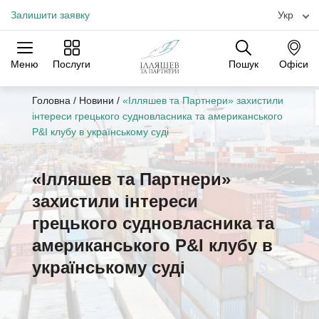
Залишити заявку
Укр
Меню
Послуги
Пошук
Офіси
Практики
Галузі
Офіси
Головна
/
Новини
/
«Ілляшев та Партнери» захистили
інтереси грецького судновласника та американського
P&I клубу в українському суді
«Ілляшев та Партнери»
захистили інтереси
грецького судновласника та
американського P&I клубу в
українському суді