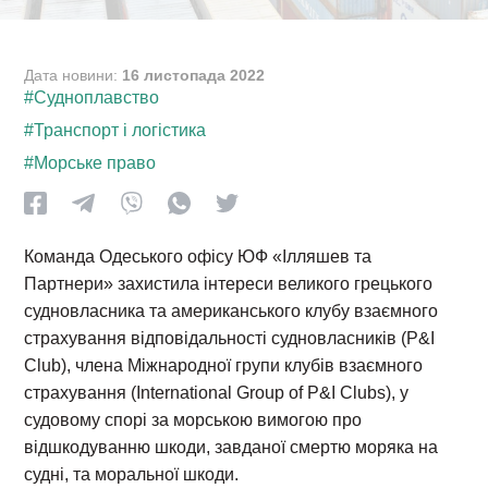
Дата новини:
16 листопада 2022
#Судноплавство
#Транспорт і логістика
#Морське право
Команда Одеського офісу ЮФ «Ілляшев та
Партнери» захистила інтереси великого грецького
судновласника та американського клубу взаємного
страхування відповідальності судновласників (P&I
Club), члена Міжнародної групи клубів взаємного
страхування (International Group of P&I Clubs), у
судовому спорі за морською вимогою про
відшкодуванню шкоди, завданої смертю моряка на
судні, та моральної шкоди.