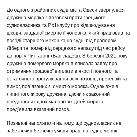
До одного з районних судів міста Одеси звернулася
дружина моряка з позовом проти грецького
судновласника та P&I клубу про відшкодування
шкоди, завданої смертю її чоловіка, який працював на
посаді старшого механіка на судні під прапором
Ліберії та помер від серцевого нападу під час рейсу
до порту Читтагонг (Бангладеш). В березні 2021 року
дружина померлого моряка підписала заяву про
отримання грошової виплати в якості повного та
остаточного врегулювання всіх позовів, претензій та
вимог, пов’язаних зі смертю моряка. Однак вже в
липні того ж року дружина, діючи як законний
представник двох малолітніх дітей моряка,
пред’явила вказаний позов.
Позивачі наполягали на тому, що судновласник не
забезпечив безпечні умови праці на судні, моряк