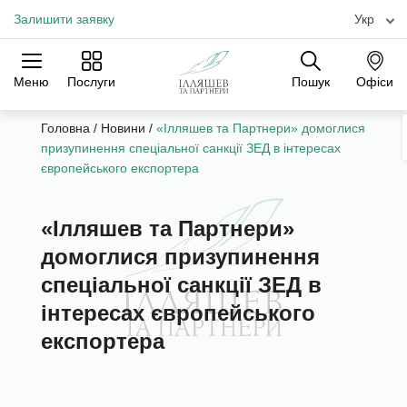
Залишити заявку
Укр
Меню
Послуги
Пошук
Офіси
Практики
Галузі
Офіси
Головна
/
Новини
/
«Ілляшев та Партнери» домоглися
призупинення спеціальної санкції ЗЕД в інтересах
європейського експортера
«Ілляшев та Партнери»
домоглися призупинення
спеціальної санкції ЗЕД в
інтересах європейського
експортера