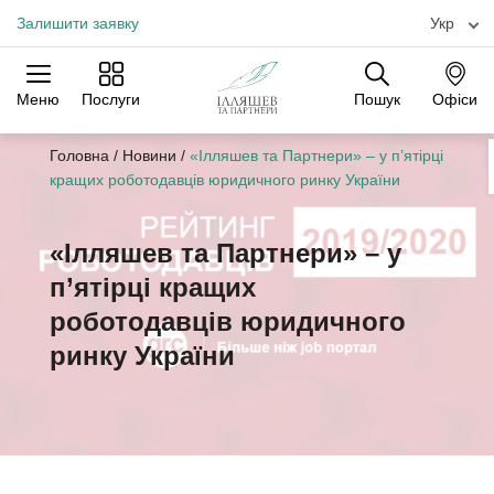
Залишити заявку
Укр
Меню
Послуги
Пошук
Офіси
Практики
Галузі
Офіси
Головна
/
Новини
/
«Ілляшев та Партнери» – у п’ятірці
кращих роботодавців юридичного ринку України
«Ілляшев та Партнери» – у
п’ятірці кращих
роботодавців юридичного
ринку України