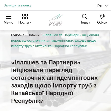
Залишити заявку
Укр
Меню
Послуги
Пошук
Офіси
Практики
Галузі
Офіси
Головна
/
Новини
/
«Ілляшев та Партнери» ініціювали
перегляд остаточних антидемпінгових заходів щодо
імпорту труб з Китайської Народної Республіки
«Ілляшев та Партнери»
ініціювали перегляд
остаточних антидемпінгових
заходів щодо імпорту труб з
Китайської Народної
Республіки