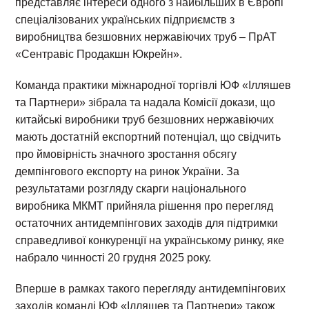
представляє інтереси одного з найбільших в Європі
спеціалізованих українських підприємств з
виробництва безшовних нержавіючих труб – ПрАТ
«Сентравіс Продакшн Юкрейн».
Команда практики міжнародної торгівлі ЮФ «Ілляшев
та Партнери» зібрала та надала Комісії докази, що
китайські виробники труб безшовних нержавіючих
мають достатній експортний потенціал, що свідчить
про ймовірність значного зростання обсягу
демпінгового експорту на ринок України. За
результатами розгляду скарги національного
виробника МКМТ прийняла рішення про перегляд
остаточних антидемпінгових заходів для підтримки
справедливої конкуренції на українському ринку, яке
набрало чинності 20 грудня 2025 року.
Вперше в рамках такого перегляду антидемпінгових
заходів команді ЮФ «Ілляшев та Партнери» також