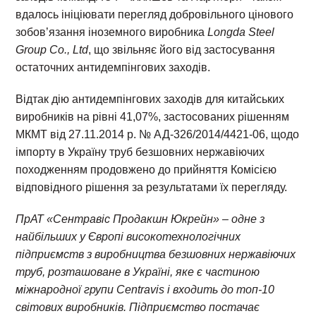
вдалось ініціювати перегляд добровільного цінового
зобов’язання іноземного виробника
Longda Steel
Group Co., Ltd
, що звільняє його від застосування
остаточних антидемпінгових заходів.
Відтак дію антидемпінгових заходів для китайських
виробників на рівні 41,07%, застосованих рішенням
МКМТ від 27.11.2014 р. № АД-326/2014/4421-06, щодо
імпорту в Україну труб безшовних нержавіючих
походженням продовжено до прийняття Комісією
відповідного рішення за результатами їх перегляду.
ПрАТ «Сентравіс Продакшн Юкрейн» – одне з
найбільших у Європі високотехнологічних
підприємств з виробництва безшовних нержавіючих
труб, розташоване в Україні, яке є частиною
міжнародної групи Centravis і входить до топ-10
світових виробників. Підприємство постачає