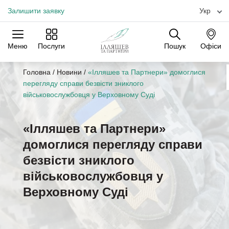
Залишити заявку
Укр
Меню
Послуги
Пошук
Офіси
Практики
Галузі
Офіси
Головна
/
Новини
/
«Ілляшев та Партнери» домоглися
перегляду справи безвісти зниклого
військовослужбовця у Верховному Суді
«Ілляшев та Партнери»
домоглися перегляду справи
безвісти зниклого
військовослужбовця у
Верховному Суді