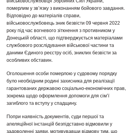
військовослужбовця Збройних Сил України,
померлим у зв’язку з виконанням бойового завдання.
Відповідно до матеріалів справи,
військовослужбовець зник безвісти 09 червня 2022
року під час вогневого зіткнення з противником у
Донецькій області, що підтверджується матеріалами
службового розслідування військової частини та
даними Єдиного реєстру осіб, зниклих безвісти за
особливих обставин.
Оголошення особи померлою у судовому порядку
було необхідним родині захисника для реалізації
гарантованих державою соціально-економічних прав,
зокрема щодо оформлення допомоги для сім’ї
загиблого та вступу у спадщину.
Попри наявність документів, суди першої та
апеляційної інстанцій безпідставно відмовили у
задоволенні заяви, мотивувавши відмову тим, що