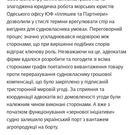
злагоджена юридична робота морських юристів
Одеського офісу ЮФ «Ілляшев та Партнери»
дозволили у стислі терміни врегулювати спір на
вигідних для судновласника умовах. Переговорний
процес значно ускладнювався недовірою між
сторонами, що при вирішенні подібних спорів
відіграє ключову роль. Незважаючи на це, адвокатам
фірми вдалося розробити та погодити зі всіма
сторонами графік поетапного вивантаження товару
проти перерахування судновласнику грошової
компенсації, що було закріплено у підписаній
тристоронній мировій угоді. За сприяння та
координації адвокатів всі домовленості угоди були
належним чином виконані сторонами. А вже з
початком функціонування «зернової ініціативи»
судно залишило український порт з вантажем
агропродукції на борту.