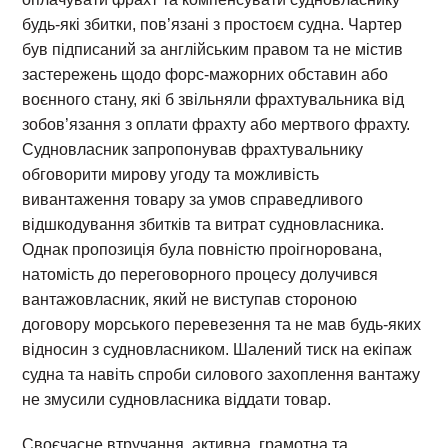
будь-які збитки, пов’язані з простоєм судна. Чартер
був підписаний за англійським правом та не містив
застережень щодо форс-мажорних обставин або
воєнного стану, які б звільняли фрахтувальника від
зобов’язання з оплати фрахту або мертвого фрахту.
Судновласник запропонував фрахтувальнику
обговорити мирову угоду та можливість
вивантаження товару за умов справедливого
відшкодування збитків та витрат судновласника.
Однак пропозиція була повністю проігнорована,
натомість до переговорного процесу долучився
вантажовласник, який не виступав стороною
договору морського перевезення та не мав будь-яких
відносин з судновласником. Шалений тиск на екіпаж
судна та навіть спроби силового захоплення вантажу
не змусили судновласника віддати товар.
Своєчасне втручання, активна, грамотна та