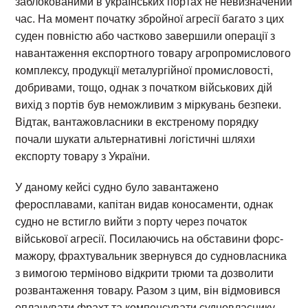
заблокованими в українських портах не невизначений
час. На момент початку збройної агресії багато з цих
суден повністю або частково завершили операції з
навантаження експортного товару агропромислового
комплексу, продукції металургійної промисловості,
добривами, тощо, однак з початком військових дій
вихід з портів був неможливим з міркувань безпеки.
Відтак, вантажовласники в екстреному порядку
почали шукати альтернативні логістичні шляхи
експорту товару з України.
У даному кейсі судно було завантажено
феросплавами, капітан видав коносаменти, однак
судно не встигло вийти з порту через початок
військової агресії. Посилаючись на обставини форс-
мажору, фрахтувальник звернувся до судновласника
з вимогою терміново відкрити трюми та дозволити
розвантаження товару. Разом з цим, він відмовився
оплачувати фрахт та компенсувати судновласнику