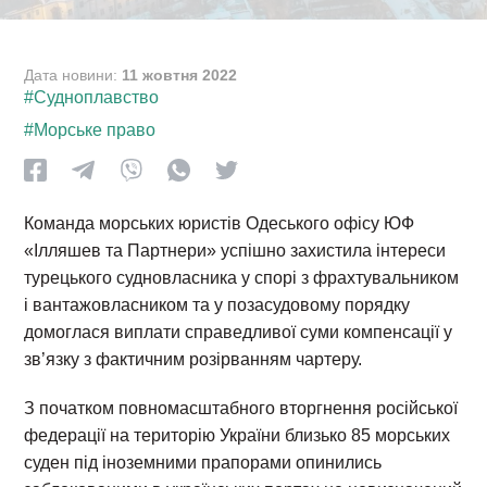
Дата новини:
11 жовтня 2022
#Судноплавство
#Морське право
Команда морських юристів Одеського офісу ЮФ
«Ілляшев та Партнери» успішно захистила інтереси
турецького судновласника у спорі з фрахтувальником
і вантажовласником та у позасудовому порядку
домоглася виплати справедливої суми компенсації у
зв’язку з фактичним розірванням чартеру.
З початком повномасштабного вторгнення російської
федерації на територію України близько 85 морських
суден під іноземними прапорами опинились