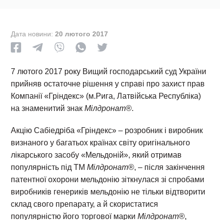
Дата новини:
20 лютого 2017
7 лютого 2017 року Вищий господарський суд України
прийняв остаточне рішення у справі про захист прав
Компанії «Гріндекс» (м.Рига, Латвійська Республіка)
на знаменитий знак
Мілдронат®
.
Акцію Сабіедріба «Гріндекс» – розробник і виробник
визнаного у багатьох країнах світу оригінального
лікарського засобу «Мельдоній», який отримав
популярність під ТМ
Мілдронат®
, – після закінчення
патентної охорони мельдонію зіткнулася зі спробами
виробників генериків мельдонію не тільки відтворити
склад свого препарату, а й скористатися
популярністю його торгової марки
Мілдронат®
,