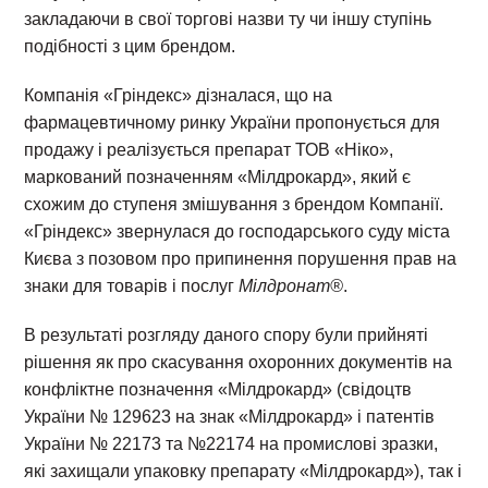
закладаючи в свої торгові назви ту чи іншу ступінь
подібності з цим брендом.
Компанія «Гріндекс» дізналася, що на
фармацевтичному ринку України пропонується для
продажу і реалізується препарат ТОВ «Ніко»,
маркований позначенням «Мілдрокард», який є
схожим до ступеня змішування з брендом Компанії.
«Гріндекс» звернулася до господарського суду міста
Києва з позовом про припинення порушення прав на
знаки для товарів і послуг
Мілдронат®
.
В результаті розгляду даного спору були прийняті
рішення як про скасування охоронних документів на
конфліктне позначення «Мілдрокард» (свідоцтв
України № 129623 на знак «Мілдрокард» і патентів
України № 22173 та №22174 на промислові зразки,
які захищали упаковку препарату «Мілдрокард»), так і