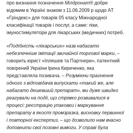
про визнання позначення
Мілдронат®
добре
відомим в Україні знаком з 11.06.2009 р щодо АТ
«Гріндекс» для товарів 05 класу Міжнародної
класифікації товарів і послуг, а саме: ліки,
імуностимулятори для лікарських (медичних) потреб.
«Подібність «лікарських» назв набагато
небезпечніше імітації звичайної торгової марки
, –
говорить юрист «Ілляшев та Партнери», патентний
повірений України Ірина Кириченко, яка
представляла позивача. –
Розуміючи прагнення
одного з відповідачів випускати «такий же, але
набагато дешевший препарат», ми дуже швидко
реагували на події, що стрімко розвивалися в
процесі: реєстрацію упаковки і маркування
препарату в якості промзразка, висновку первинної
і повторної експертиз, – що дозволило нам вчасно
доповнити свої позовні вимоги. У справі була