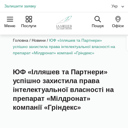
Залишити заявку
Укр
Меню
Послуги
Пошук
Офіси
Практики
Галузі
Офіси
Головна
/
Новини
/
ЮФ «Ілляшев та Партнери»
успішно захистила права інтелектуальної власності на
препарат «Мілдронат» компанії «Гріндекс»
ЮФ «Ілляшев та Партнери»
успішно захистила права
інтелектуальної власності на
препарат «Мілдронат»
компанії «Гріндекс»