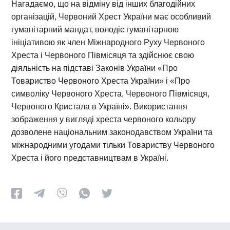
Нагадаємо, що на відміну від інших благодійних
організацій, Червоний Хрест України має особливий
гуманітарний мандат, володіє гуманітарною
ініціативою як член Міжнародного Руху Червоного
Хреста і Червоного Півмісяця та здійснює свою
діяльність на підставі Законів України «Про
Товариство Червоного Хреста України» і «Про
символіку Червоного Хреста, Червоного Півмісяця,
Червоного Кристала в Україні». Використання
зображення у вигляді хреста червоного кольору
дозволене національним законодавством України та
міжнародними угодами тільки Товариству Червоного
Хреста і його представництвам в Україні.