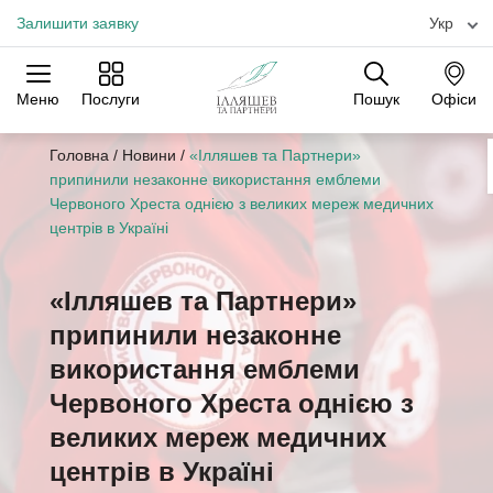
Залишити заявку
Укр
Меню
Послуги
Пошук
Офіси
Практики
Галузі
Офіси
Головна
/
Новини
/
«Ілляшев та Партнери»
припинили незаконне використання емблеми
Червоного Хреста однією з великих мереж медичних
центрів в Україні
«Ілляшев та Партнери»
припинили незаконне
використання емблеми
Червоного Хреста однією з
великих мереж медичних
центрів в Україні