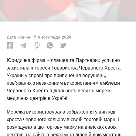
Дата новини:
5 листопада 2020
Юридична фірма «Ілляшев та Партнери» успішно
захистила інтереси Товариства Червоного Хреста
України у справі про припинення порушень,
пов’язаних з незаконним використанням емблеми
Червоного Хреста в діяльності великої мережі
медичних центрів в Україні.
Мережа використовувала зображення у вигляді
хреста червоного кольору в своїй торговій марці і
розміщувала цю торгову марку на вивісках своїх
центрів, на сайті, в рекламі та діловій документації.