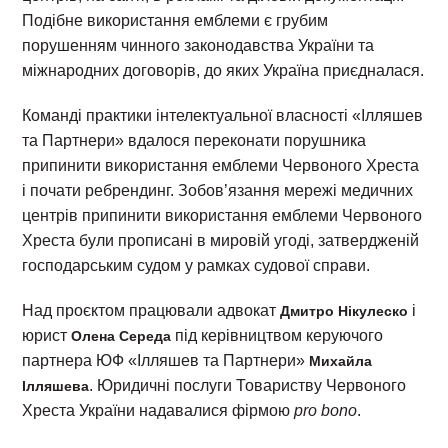
Подібне використання емблеми є грубим
порушенням чинного законодавства України та
міжнародних договорів, до яких Україна приєдналася.
Команді практики інтелектуальної власності «Ілляшев
та Партнери» вдалося переконати порушника
припинити використання емблеми Червоного Хреста
і почати ребрендинг. Зобов’язання мережі медичних
центрів припинити використання емблеми Червоного
Хреста були прописані в мировій угоді, затвердженій
господарським судом у рамках судової справи.
Над проєктом працювали адвокат
і
Дмитро Нікулеско
юрист
під керівництвом керуючого
Олена Середа
партнера ЮФ «Ілляшев та Партнери»
Михайла
. Юридичні послуги Товариству Червоного
Ілляшева
Хреста України надавалися фірмою
pro bono
.